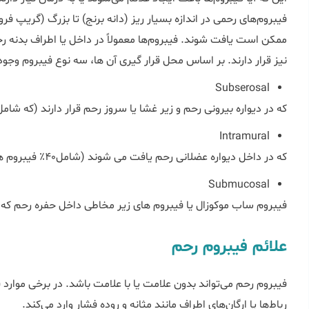
فیبرومهای رحمی در اندازه بسیار ریز (دانه برنج) تا بزرگ (گریپ 
ممکن است یافت شوند. فیبرومها معمولاً در داخل یا اطراف بدنه ر
نیز قرار دارند. بر اساس محل قرار گیری آن ها، سه نوع فیبروم وجود 
Subserosal
که در دیواره بیرونی رحم و زیر غشا یا سروز رحم قرار دارند (که شامل 55٪ فیبروم ها می باش
Intramural
که در داخل دیواره عضلانی رحم یافت می شوند (شامل40٪ فیبروم ها می باشد)
Submucosal
فیبروم ساب موکوزال یا فیبروم های زیر مخاطی داخل حفره رحم که د
علائم فیبروم رحم
فیبروم رحم می‌تواند بدون علامت یا با علامت باشد. در برخی موارد 
رباط‌ها یا ارگان‌های اطراف مانند مثانه و روده فشار وارد می‌کند.