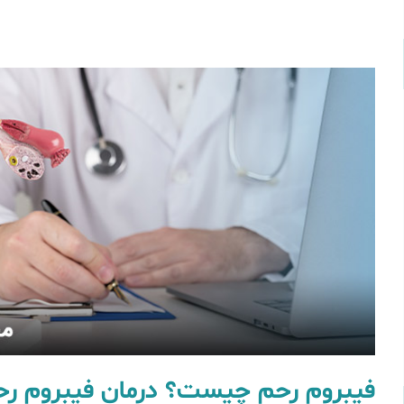
​فیبروم رحم چیست؟ درمان فیبروم رحم