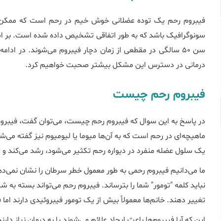
فیبروم رحم یک توده عضلانی خوش خیم در رحم است که ممکن اس
سن ۵۰ سالگی در مقطعی از زمان دچار فیبروم می‌شوند. در ادام
درمانی در دسترس این مشکل بیش‎تر صحبت خواهیم کرد.
فیبروم رحم چیست
در پاسخ به این سوال که فیبروم رحم چیست، می‌توان گفت، فیبرو
ماهیچهای در رحم است که به آنها میوما یا لیومیوم نیز گفته میش
یک سلول عضله منفرد در دیواره رحم تکثیر میشود، رشد میکند و ت
ما میدانیم فیبروم رحمی به طور معمول خطر سرطان را نشان نمیده
نباید کلمه "تومور" شما را بترساند. فیبروم رحم میتواند بسته به شک
تغییر دهند. خانمها معمولاً بیش از یک تومور فیبروئیدی دارند اما
این که آیا فیبرومها باعث ایجاد علائم میشوند یا به درمان نیاز دارن