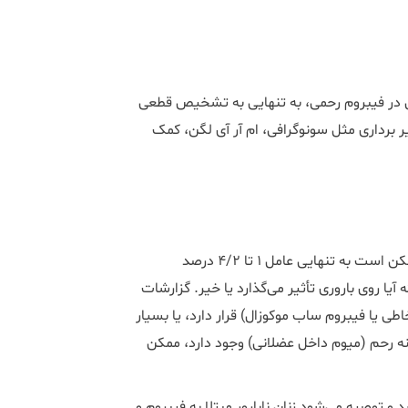
 در فیبروم رحمی، به تنهایی به تشخیص قطعی
برداری مثل سونوگرافی، ام آر آی لگن، کمک
تقریباً 5 تا 10 درصد از زنان نابارور دارای فیبروم هستند و فیبروم ممکن است به تنهایی عامل ۱ تا 4/2 درصد
آیا روی باروری تأثیر می‌گذارد یا خیر. گزارشات
ی یا فیبروم ساب موکوزال) قرار دارد، یا بسیار
یا فیبرومی که در بدنه رحم (میوم داخل عضلانی) وجود دارد، ممکن
و توصیه می‌شود زنان نابارور مبتلا به فیبروم و