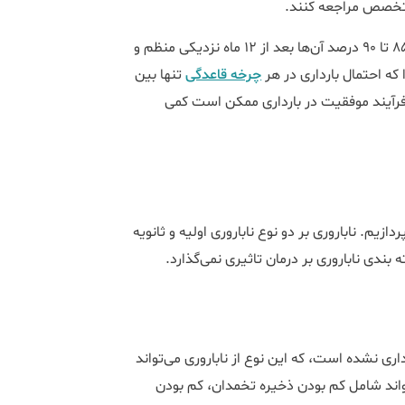
معمولا در باروری طبیعی، 73 تا 80 درصد زوج‌ها پس از شش ماه و 85 تا 90 درصد آن‌ها بعد از 12 ماه نزدیکی منظم و
که احتمال بارداری در هر
چرخه قاعدگی
تنها بین
 که فرآیند موفقیت در بارداری ممکن است کمی
دازیم. ناباروری بر دو نوع ناباروری اولیه و ثانویه
بندی ناباروری بر درمان تاثیری نمی‌گذارد.
رداری نشده است، که این نوع از ناباروری می‌تواند
‌تواند شامل کم بودن ذخیره تخمدان، کم بودن