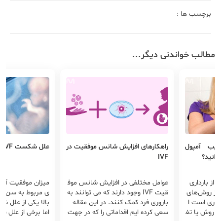
برچسب ها :
مطالب خواندنی دیگر...
 شانس موفقیت در
علل شکست IVF
تزریق آمپول
اگر...
افزایش شانس موف
میزان موفقیت آی وی اف تا حد زیاد
آمپول دپومد
 دارند که می توانند به
ی مربوط به سن زنان می باشد و سن
(آمپول سه‌ما
د. در این مقاله
بالا یکی از علل شکست IVF می باشد
پیشگیری از ب
اتی را که در جهت
اما برخی از علل شکست ای وی اف عب
تزریق این آمپ