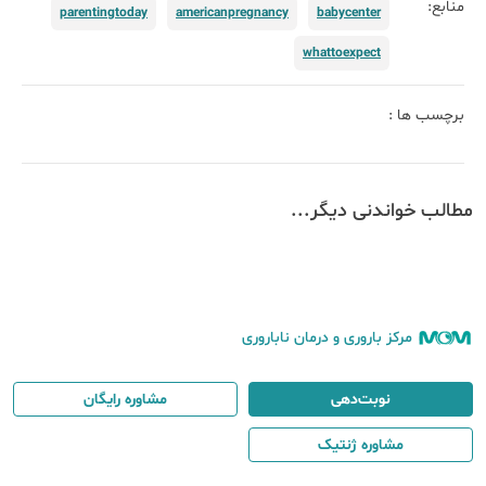
منابع:
parentingtoday
americanpregnancy
babycenter
whattoexpect
برچسب ها :
مطالب خواندنی دیگر...
مرکز باروری و درمان ناباروری
نوبت‌دهی
مشاوره رایگان
مشاوره ژنتیک