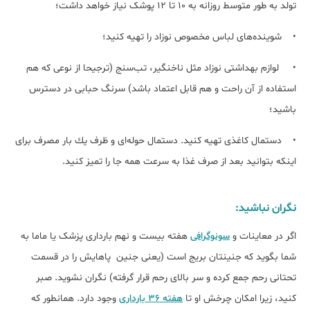
تولد به طور متوسط روزانه به 10 تا 12 پوشک نیاز خواهد داشت؛
• شوینده‌های لباس مخصوص نوزاد را تهیه کنید؛
• لوازم بهداشتی نوزاد مثل ناخنگیر، تب‌سنج (ترجیحا از نوعی كه هم
استفاده از آن راحت و هم قابل اعتماد باشد) سرنگ حبابی در دسترس
باشید؛
• دستمال كاغذی تهیه کنید. دستمال حوله‌ای و ظرف یك بار مصرف برای
اینكه بتوانید بعد از صرف غذا به سرعت همه جا را تمیز كنید.
نگران نباشید:
اگر در معاینات و
سونوگرافی
هفته بیست و نهم بارداری پزشک یا ماما به
شما بگوید که جنینتان بریج است (یعنی جنین پاهایش را در قسمت
تحتانی رحم جمع کرده و سر بالای رحم قرار گرفته) نگران نشوید. صبر
کنید، زیرا امکان چرخش او تا
هفته 36 بارداری
وجود دارد. همانطور که