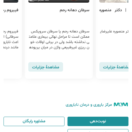
 دکتر منصوره
سرطان دهانه رحم
فیبروم رحم
ر منصوره علیرضای
سرطان دهانه رحم یا سرطان سرویکس
فیبروم رحم 
ممکن است تا مراحل نهائی بیماری علامت
سرطانی) است. 
ی نداشته باشد ولی در برخی اوقات خو
اعث ناباروری 
ن ریزی غیرطبیعی واژن در میان پریوده
مانند دردهای 
ا، پس از رابطه جنسی و در افراد یائسه ا
ود، خونریزی 
ز علائم سرطان دهانه رحم می باشند. ه
مچنین
شاهدهٔ جزئیات
مشاهدهٔ جزئیات
مرکز باروری و درمان ناباروری
نوبت‌دهی
مشاوره رایگان