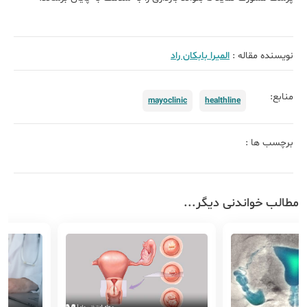
نویسنده مقاله :
الميرا بابكان راد
منابع:
mayoclinic
healthline
برچسب ها :
مطالب خواندنی دیگر...