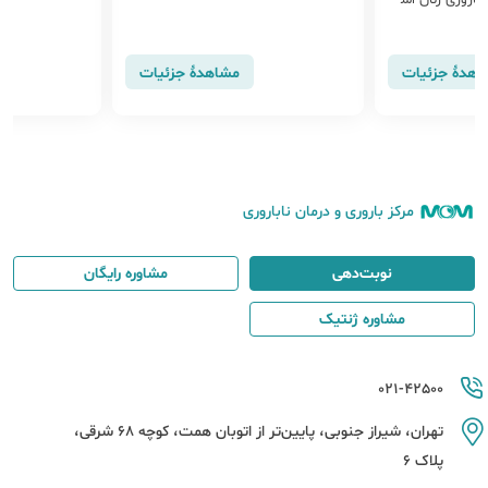
باروری زنان اس
سی دلایل نابارور
اهدهٔ جزئیات
مشاهدهٔ جزئیات
مرکز باروری و درمان ناباروری
نوبت‌دهی
مشاوره رایگان
مشاوره ژنتیک
021-42500
تهران، شیراز جنوبی، پایین‌تر از اتوبان همت، کوچه 68 شرقی،
پلاک 6