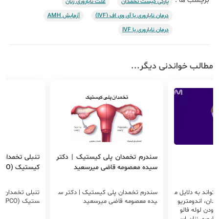
برچسب ها :
پارگی کیست تخمدان
علت ناباروری زنان
درمان ناباروری با آی وی اف (IVF)
آزمایش AMH
درمان ناباروری با IVF
مطالب خواندنی دیگر...
سندرم تخمدان پلی کیستیک | دکتر
تنبلی تخمدان 
سیده معصومه قاضی میرسعید
کیستیک (PCO)
‌تواند به دلایل م
سندرم تخمدان پلی کیستیک | دکتر س
تنبلی تخمدان ی
دان، اندومتریو
یده معصومه قاضی میرسعید
ستیک (PCO)
ودن لوله فالو