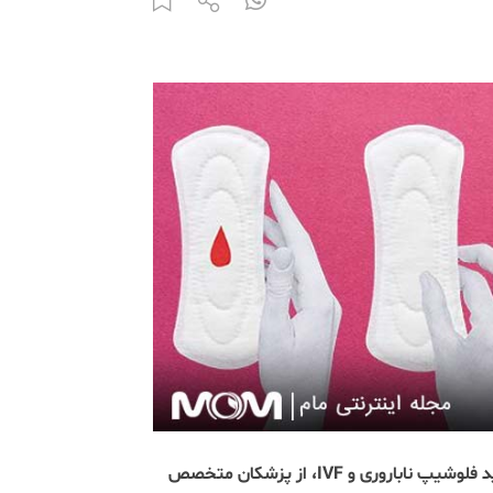
این مطلب از نظر علمی به تأیید دکتر سیده معصومه قاضی میرسعید فلوشیپ ناباروری و IVF، از پزشکان متخصص