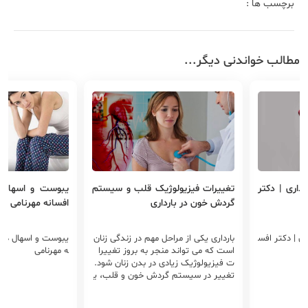
برچسب ها :
مطالب خواندنی دیگر...
داری | دکتر
تغییرات فیزیولوژیک قلب و سیستم
یبوست و اسهال د
گردش خون در بارداری
افسانه مهرنامی
ری | دکتر افس
بارداری یکی از مراحل مهم در زندگی زنان
یبوست و اسهال در با
است که می تواند منجر به بروز تغییرا
ه مهرنامی
ت فیزیولوژیک زیادی در بدن زنان شود.
تغییر در سیستم گردش خون و قلب، ی
کی از این موارد است. ممکن است بسیا
ری از زنان در اثر این تغییرات دچار بیما