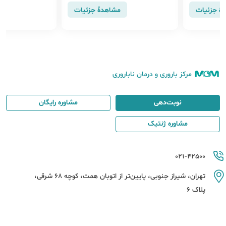
ری قلبی جدید یا عود مجدد مشکلات قل
هٔ جزئیات
مشاهدهٔ جزئیات
بی قبلی شوند.
مرکز باروری و درمان ناباروری
نوبت‌دهی
مشاوره رایگان
مشاوره ژنتیک
021-42500
تهران، شیراز جنوبی، پایین‌تر از اتوبان همت، کوچه 68 شرقی،
پلاک 6