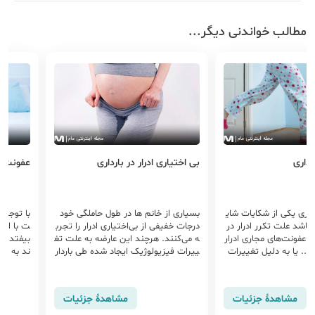
مطالب خواندنی دیگر...
ارداری
بی اختیاری ادرار در بارداری
عفونت اد
ارداری یکی از شکایات شای
بسیاری از خانم ها در طول حاملگی خود
با توجه 
 باشد علت تکرر ادرار در
درجات خفیفی از بی‌اختیاری ادرار را تجرب
ت با انج
 از عفونت‌های مجاری ادرار
ه می‌کنند. هرچند این عارضه به علت تغ
بیفتد، د
... یا به دلیل تغییرات
ییرات فیزیولوژیک ایجاد شده طی باردار
ند به کا
ارداری باشد برای درمان
ی ایجاد می‌شود، اما باعث نگرانی در مادرا
ت ادراری
رداری پزشک ابتدا...
ن می‌شود.
مشاهدهٔ جزئیات
مشاهدهٔ جزئیات