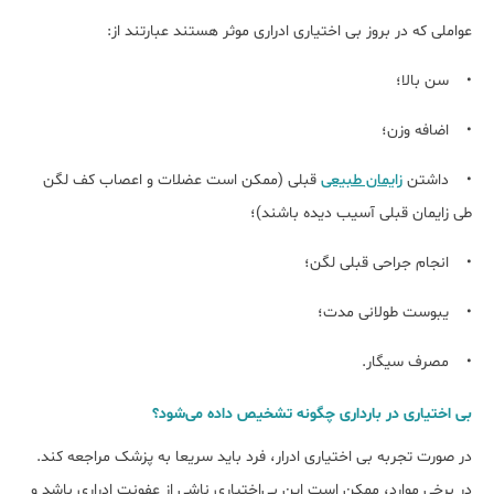
عواملی که در بروز بی اختیاری ادراری موثر هستند عبارتند از:
• سن بالا؛
• اضافه وزن؛
• داشتن
زایمان طبیعی
قبلی (ممکن است عضلات و اعصاب کف لگن
طی زایمان قبلی آسیب دیده باشند)؛
• انجام جراحی قبلی لگن؛
• یبوست طولانی مدت؛
• مصرف سیگار.
بی اختیاری در بارداری چگونه تشخیص داده می‌شود؟
در صورت تجربه بی اختیاری ادرار، فرد باید سریعا به پزشک مراجعه کند.
در برخی موارد، ممکن است این بی‌اختیاری ناشی از عفونت ادراری باشد و