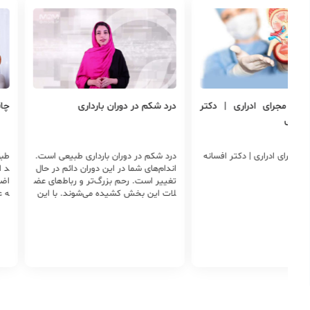
ای مجرای ادراری | دکتر
درد شکم در دوران بارداری
چاق
هرنامی
 مجرای ادراری | دکتر افسانه
درد شکم در دوران بارداری طبیعی است.
اندام‌های شما در این دوران دائم در حال
د ا
تغییر است. رحم بزرگ‌تر و ربا‌ط‌های عض
اضا
لات این بخش کشیده می‌شوند. با این
ه ع
وجود گاهی درد شکم دلایل جدی‌تر دارد.
یما
از یبوست گرفته تا دردهای رباط‌های ناحی
د.
ه‌ی رحم همه ممکن است علائم شروع ی
ک شکم‌درد خوش‌خیم باشد. اگر درد ادا
مه‌دار باشد یا با علائمی مانند خونریزی یا
گرفتگی شدید عضلات همراه باشد باید
به پزشک زنان مراجعه کنید.