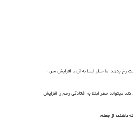
رخ بدهد اما خطر ابتلا به آن با افزایش سن،
در کنار افزایش سن، هر عاملی که به عضلات لگن فشار مضاعف وارد کند می‎تواند خطر ابتلا به افتادگی رحم را افزایش