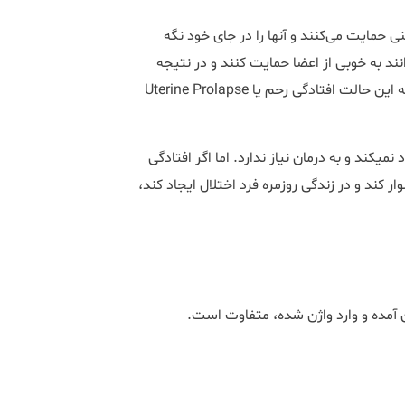
عضلات و رباط ‎های کف لگن از رحم، واژن، مثانه و بقیه اندام‌های لگنی حمایت می‌کنند و آن‎ها را در جای خود نگه
ند. اگر این عضلات آسیب ببینند یا ضعیف شوند، دیگر نمی‎توانند به خوبی از اعضا حمایت کنند و در نتیجه
ممکن است اعضای لگنی مثل رحم پایین بیایند و وارد واژن شوند. به این حالت افتادگی رحم یا Uterine Prolapse
موارد بسیار خفیف افتادگی رحم معمولا مشکل خاصی برای فرد ایجاد نمی‎کند و به درمان نیاز ندارد. اما اگر افتادگی
ر کند و در زندگی روزمره فرد اختلال ایجاد کند،
 آمده و وارد واژن شده، متفاوت است.