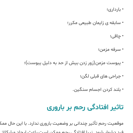
• بارداری؛
• سابقه ی زایمان طبیعی مکرر؛
• چاقی؛
• سرفه مزمن؛
• یبوست مزمن(زور زدن بیش از حد به دلیل یبوست)؛
• جراحی ‎های قبلی لگن؛
• بلند کردن اجسام سنگین.
تاثیر افتادگی رحم بر باروری
موقعیت رحم تأثیر چندانی بر وضعیت باروری ندارد. با این حال ممک
فرد دشوار شود. زیرا افتادگی رحم ممکن است باعث ایجاد مشکلاتی د