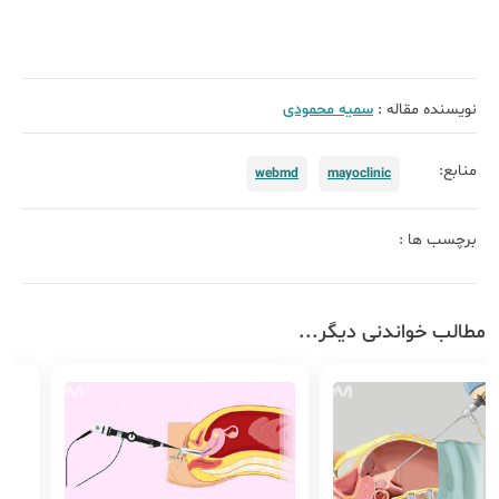
نویسنده مقاله :
سمیه محمودی
منابع:
webmd
mayoclinic
برچسب ها :
مطالب خواندنی دیگر...