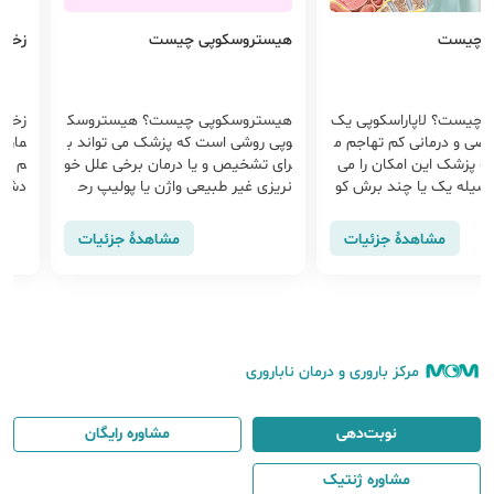
پی چیست
هیستروسکوپی چیست
زخم 
ی چیست؟ لاپاراسکوپی یک
هیستروسکوپی چیست؟ هیستروسک
زخم 
ی و درمانی کم تهاجم م
وپی روشی است که پزشک می تواند ب
ماری
به پزشک این امکان را می
رای تشخیص و یا درمان برخی علل خو
م زخ
وسیله یک یا چند برش کو
نریزی غیر طبیعی واژن یا پولیپ رح
دشان
م به بررسی اندام های د
م، اندومتر و... استفاده می شود. مراق
نمود
د.
ب‌های بعد از هیستروسکوپی را در ای
حیه 
مشاهدهٔ جزئیات
مشاهدهٔ جزئیات
ن مقاله بخوانید.
ل و
مرکز باروری و درمان ناباروری
نوبت‌دهی
مشاوره رایگان
مشاوره ژنتیک