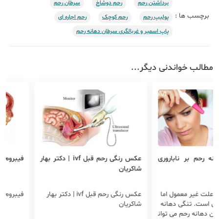
برداشتن رحم
رحم دوشاخ
سرطان رحم
برچسب ها :
پولیپ رحم
رحم کوچک
رحم اجاره ای
پاپ اسمیر و غربالگری سرطان دهانه رحم
مطالب خواندنی دیگر...
حم بر ناباروری
عکس رنگی رحم قبل ivf | دکتر بهار
فیبروم رحمی | 
شاکریان
غیر معمول اما
عکس رنگی رحم قبل ivf | دکتر بهار
فیبروم رحمی | 
ست. تنگی دهانه
شاکریان
نه رحم می توان