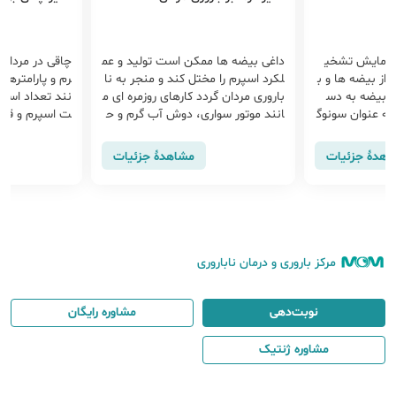
آزمایش تشخی
داغی بیضه ها ممکن است تولید و عم
چاقی در مردان 
ز بیضه ها و ب
لکرد اسپرم را مختل کند و منجر به نا
رم و پارامترها
 بیضه به دس
باروری مردان گردد کارهای روزمره ای م
نند تعداد اسپر
به عنوان سونوگ
انند موتور سواری، دوش آب گرم و ح
ت اسپرم و قدرت
افی کیسه بیضه
تی واریکوسل و... ممکن است باعث
گذاشته و حتی ب
وگرافی یک رو
داغی بیضه ها شود اما برای کنترل ای
ردد.
اهدهٔ جزئیات
مشاهدهٔ جزئیات
غیر تهاجمی اس
ن موضوع راهکارهایی مانند...
تی با فرکانس با
های داخل بدن ش
مرکز باروری و درمان ناباروری
نوبت‌دهی
مشاوره رایگان
مشاوره ژنتیک