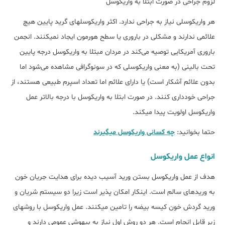
لزوم جراحی در صورت ابتلا به واریکوسل
هر واریکوسلی نیاز به جراحی ندارد. اکثر واریکوسل‏های گرید پایین هیچ
علائمی ندارند و مشکلی در باروری یا سطح هورمون ایجاد نمی‎کنند. انجمن
باروری آمریکایی توصیه می‌کند در مردان مبتلا به واریکوسل درجه پایین
تحت بالینی (به معنی واریکوسلی که در سونوگرافی مشاهده می‌شود اما
بدون علائم آشکار است) یا دارای علائم اما تعداد اسپرم طبیعی هستند، از
جراحی خودداری کنند. در صورت ابتلا به واریکوسل با درجه بالاتر عمل
واریکوسل اولویت پیدا می‎کند.
حتما بخوانید:
چه کسانی واریکوسل میگیرند
انواع عمل واریکوسل
هدف از عمل واریکوسل بستن ورید آسیب دیده برای هدایت جریان خون
به وریدهای سالم است. اینکار امکان پذیر است زیرا دو سیستم شریان و
ورید گردش خون کیسه بیضه را تامین می‎کنند. عمل واریکوسل با روش‎های
زیر قابل انجام است. هر دو روش اول نیاز به بیهوشی عمومی دارند و