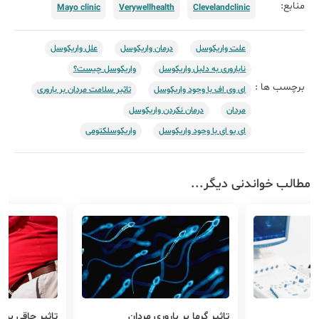
منابع:
Mayo clinic
Verywellhealth
Clevelandclinic
علت واریکوسل
درمان واریکوسل
علل واریکوسل
ناباروری به دلیل واریکوسل
​واریکوسل چیست؟
برچسب ها :
ای وی اف با وجود واریکوسل
تاثیر سلامت مردان بر باروری
مردان
درمان نکردن واریکوسل
ای یو ای با وجود واریکوسل
واریکوسلکتومی
مطالب خواندنی دیگر...
تاثیر گرما بر باروری مردان
تاثیر چاقی بر ب