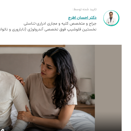
تایید شده توسط:
دکتر احسان اطرج
جراح و متخصص کلیه و مجاری ادراری-تناسلی
نخستین فلوشیپ فوق تخصصی آندرولوژی (ناباروری و ناتوانی