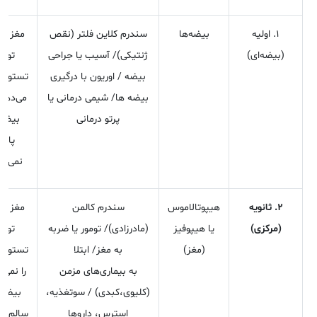
۱. اولیه
بیضه‌ها
سندرم کلاین ‌فلتر (نقص
مغز فر
(بیضه‌ای)
ژنتیکی)/ آسیب یا جراحی
تولی
بیضه / اوریون با درگیری
تستوست
بیضه‌ ها/ شیمی ‌درمانی یا
می‌دهد،
پرتو درمانی
بیضه‌
پاس
نمی‌د
۲. ثانویه
هیپوتالاموس
سندرم کالمن
مغز فر
(مرکزی)
یا هیپوفیز
(مادرزادی)/ تومور یا ضربه
تولی
(مغز)
به مغز/ ابتلا
تستوست
به بیماری‌های مزمن
را نمی‌
(کلیوی،کبدی) / سو‌تغذیه،
بیضه ‌
استرس، داروها
سالم‌اند