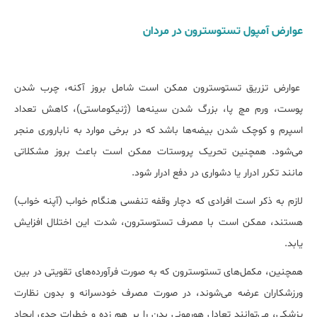
عوارض آمپول تستوسترون در مردان
عوارض تزریق تستوسترون ممکن است شامل بروز آکنه، چرب شدن
پوست، ورم مچ پا، بزرگ شدن سینه‌ها (ژنیکوماستی)، کاهش تعداد
اسپرم و کوچک شدن بیضه‌ها باشد که در برخی موارد به ناباروری منجر
می‌شود. همچنین تحریک پروستات ممکن است باعث بروز مشکلاتی
مانند تکرر ادرار یا دشواری در دفع ادرار شود.
لازم به ذکر است افرادی که دچار وقفه تنفسی هنگام خواب (آپنه خواب)
هستند، ممکن است با مصرف تستوسترون، شدت این اختلال افزایش
یابد.
همچنین، مکمل‌های تستوسترون که به صورت فرآورده‌های تقویتی در بین
ورزشکاران عرضه می‌شوند، در صورت مصرف خودسرانه و بدون نظارت
پزشکی، می‌توانند تعادل هورمونی بدن را بر هم زده و خطرات جدی ایجاد