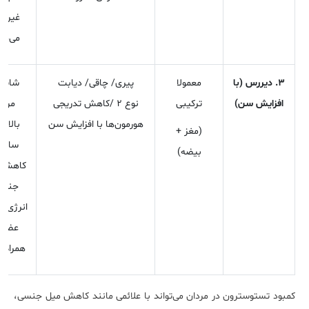
غیرفع
می‌مان
۳. دیررس (با
معمولا
پیری/ چاقی/ دیابت
شایع 
افزایش سن)
ترکیبی
نوع ۲ /کاهش تدریجی
مردا
هورمون‌ها با افزایش سن
(مغز +
سال؛ 
بیضه)
کاهش 
جنسی
انرژی و 
عضلا
همراه 
کمبود تستوسترون در مردان می‌تواند با علائمی مانند کاهش میل جنسی،