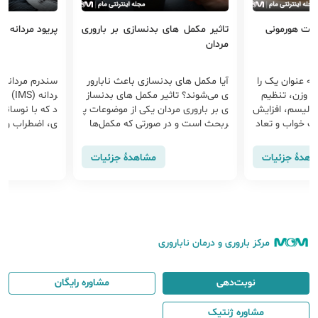
امت هورمونی
تاثیر مکمل های بدنسازی بر باروری
پریود مردانه (IMS)
مردان
به عنوان یک را
آیا مکمل های بدنسازی باعث نابارور
سندرم مردانه ت
ش وزن، تنظیم
ی می‌شوند؟ تاثیر مکمل های بدنساز
ردانه
ابولیسم، افزایش
ی بر باروری مردان یکی از موضوعات پ
د که با نوسانا
ت خواب و تعاد
ربحث است و در صورتی که مکمل‌ها
ی، اضطراب و خ
و کاهش التهاب
هورمونی نباشند و به‌صورت کنترل‌شد
مشخص می‌شود ک
 است.
ه مصرف شوند، غالباً بر کیفیت اسپر
ت تستوسترون 
اهدهٔ جزئیات
مشاهدهٔ جزئیات
م‌ها تأثیری نمی‌گذارند.
مرکز باروری و درمان ناباروری
نوبت‌دهی
مشاوره رایگان
مشاوره ژنتیک