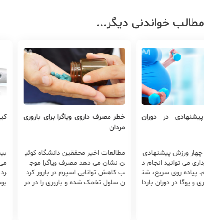
مطالب خواندنی دیگر...
زش پیشنهادی در دوران
خطر مصرف داروی ویاگرا برای باروری
کی
مردان
تن به چهار ورزش پیشنهادی
مطالعات اخیر محققین دانشگاه کوئی
بیش
ان بارداری می توانید انجام د
ن نشان می دهد مصرف ویاگرا موج
می‌
ردازیم. پیاده روی سریع، شن
ب کاهش توانایی اسپرم در بارور کرد
رد.
 سواری و یوگا در دوران باردا
ن سلول تخمک شده و باروری را در مر
بود
له ی این ورزش ها هستند
دان کاهش می دهد و می تواند اثرات
اثر
سوء آن ممکن است باعث ناباروری م
ند 
ردان شود.