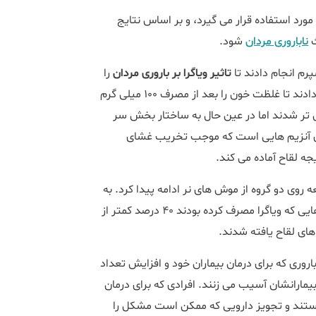
ورد استفاده قرار می گیرد، و بر اساس نتایج
ث
ناباروری مردان
شود.
م انجام دادند تا
تاثیر ویاگرا بر باروری مردان
را
بررسی کنند. ابتدا نمونه های اسپرم را در محلول ضعیف ویاگرا قرار دادند تا غلظت خون را بعد از مصرف 100 میلی گرم
ال تر شدند اما در عین حال به ساختار بخش سر
حاوی آنزیم هایی است که موجب تخریب غشای
جه لقاح آماده می کند.
ه روی دو گروه از موش های نر ادامه پیدا کرد. به
یک گروه از موش ها ویاگرا داده شد. در نهایت مشخص شد موش هایی که ویاگرا مصرف کرده بودند 40 درصد کمتر از
ای لقاح یافته شدند.
اروری که برای درمان بیماران خود و افزایش تعداد
 بیمارانشان آسیب می زنند. افرادی که برای درمان
هستند و تجویز دارویی که ممکن است مشکل را