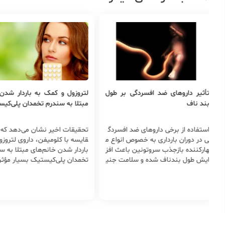
روهای ضد افسردگی بر طول
لتروزول و کمک به باردار شدن زنان
​عل
مبتلا به سندرم تخمدان پلی‌کیستیک
از برخی داروهای ضد افسردگ
تحقیقات اخیر نشان می‌دهد که در م
​عل
ان بارداری به خصوص انواع م
قایسه با کلومیفن، داروی لتروزول در
ت ق
 بازجذب سروتونین باعث افز
باردار شدن خانم‌های مبتلا به سندرم
وری
 بندناف شده و سلامت جنی
تخمدان‌‌ پلی‌کیستیک بسیار مؤثرتر عم
ی م
طر می‌اندازد.
ل خواهد کرد و عوارضی را که در اثر م
نق
صرف داروی کلومیفن نمایان می‌شود
در 
کاهش می‌دهد.
وط 