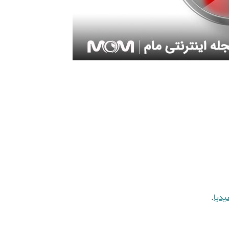
یدیا
.