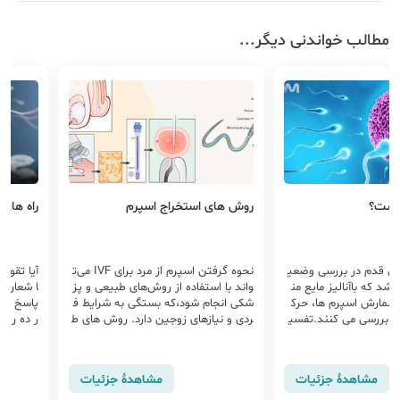
مطالب خواندنی دیگر...
چیست؟
روش های استخراج اسپرم
راه های
لین قدم در بررسی وضعی
نحوه گرفتن اسپرم از مرد برای IVF می‌ت
اشد که باآنالیز مایع من
واند با استفاده از روش‌های طبیعی و پز
ا شعار ی
 شمارش اسپرم ها، حرک
شکی انجام شود،که بستگی به شرایط ف
پاسخ مثب
را بررسی می کنند.تفسی
ردی و نیازهای زوجین دارد. روش های ط
ر ده روز
.
بیعی شامل ارائه نمونه اسپرم از ...
ویت اسپر
مشاهدهٔ جزئیات
مشاهدهٔ جزئیات