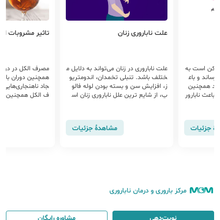
علت ناباروری زنان
تاثیر مشروبات الکل
ممکن است به
علت ناباروری در زنان می‌تواند به دلایل م
مصرف الکل در دوران 
ساند و باع
ختلف باشد. تنبلی تخمدان، اندومتریو
همچنین دوران باردار
ود همچنین
ز، افزایش سن و بسته بودن لوله فالو
جاد ناهنجاری‌هایی 
اعث نابارور
پ، از شایع ترین علل ناباروری زنان اس
ف الکل همچنین می‌ت
ت. در این مقاله به بررسی دلایل نابارور
باروری گردد.
ی زنان می‌پردازیم.
هٔ جزئیات
مشاهدهٔ جزئیات
مرکز باروری و درمان ناباروری
نوبت‌دهی
مشاوره رایگان