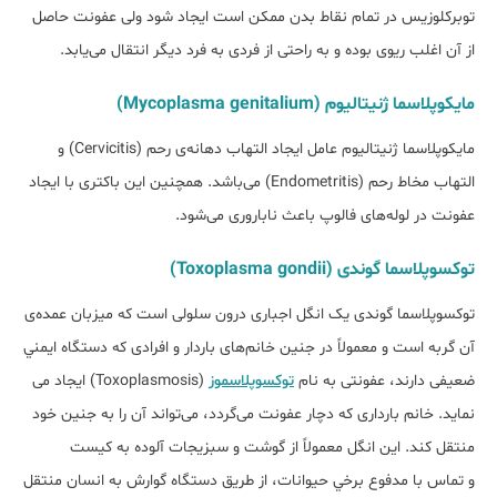
توبرکلوزيس در تمام نقاط بدن ممکن است ايجاد شود ولی عفونت حاصل
از آن اغلب ريوی بوده و به ‌راحتی از فردی به فرد ديگر انتقال می‌يابد.
مايکوپلاسما ژنيتاليوم (Mycoplasma genitalium)
مايکوپلاسما ژنيتاليوم عامل ايجاد التهاب دهانه‌ی رحم (Cervicitis) و
التهاب مخاط رحم (Endometritis) می­‌باشد. همچنين اين باکتری با ايجاد
عفونت در لوله‌‌‌های فالوپ باعث ناباروری می‌شود.
توکسوپلاسما گوندی (Toxoplasma gondii)
توکسوپلاسما گوندی یک انگل اجباری درون سلولی است که میزبان عمده‌ی
آن گربه است و معمولاً در جنين خانم‌های باردار و افرادی که دستگاه ايمني
ضعیفی دارند، عفونتی به نام
توکسوپلاسموز
(Toxoplasmosis) ايجاد می­‌
نمايد. خانم بارداری که دچار عفونت می‌گردد، می‌تواند آن را به جنین خود
منتقل کند. اين انگل معمولاً از گوشت و سبزيجات آلوده به کيست
و تماس با مدفوع برخي حيوانات، از طريق دستگاه گوارش به انسان منتقل