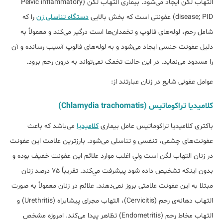
التهاب لگن ایجاد می‌­شود. بیماری التهاب لگن (Pelvic inflammatory
disease; PID) عفونتی است که بخش بالایی
دستگاه تناسلی زن
را که
شامل رحم، لوله­‌های فالوپ و تخمدان‌ها است درگیر می‌کند و معمولاً به
دلیل عفونت جنسی ایجاد می‌­شود و به لوله­‌‌های فالوپ آسیب رسانده و آن
را مسدود می­‌نماید. در این حالت تخمک نمی­‌تواند به درون رحم برود.
عوامل عفونی شایع در زنان عبارتند از:
کلاميديا تراکوماتيس (Chlamydia trachomatis)
باکتری کلاميديا تراکوماتيس عامل بیماری
کلاميديا
می‌باشد که باعث
عفونت­‌های چشمی، تنفسی و تناسلی می‌شود. بارزترین علامت اين عفونت
در زنان التهاب لگن است ولي اغلب موارد علائم اين عفونت خفيف بوده و
بدون اينکه تشخيص داده شود پيشرفت مي­‌کند. تقريباً 75 درصد زنان
مبتلا به این عفونت علامتی بروز نمی‌دهند. علائم در زنان معمولاً به صورت
التهاب دهانه‌ی رحم (Cervicitis)، التهاب مجرای پيشابراه (Urethritis) و
التهاب مخاط رحم (Endometritis) تظاهر پيدا می‌کند. امروزه مشخص