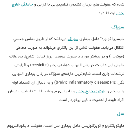
شده که عفونت­‌های درمان ­‌نشده‌ی کلاميديايی با نازايی و
حاملگی خارج
رحمی
ارتباط دارد.
سوزاک
نایسریا گونوره‌آ عامل بیماری
سوزاک
می‌باشد که از طريق تماس جنسي
انتقال ­می‌یابد. عفونت ناشی از اين باکتری می­‌تواند به‌ صورت مخاطی
(موکوس) و در بیشتر موارد به‌صورت موضعی بروز نماید. شايع‌ترين علائم
بالينی اين عفونت در زنان التهاب دهانه‌ی رحم (cervicitis) و افزايش
ترشحات واژن است. شايع‌ترين عارضه‌ی سوزاک در زنان بيماری التهابی
لگن Pelvic inflammatory disease; PID)) و به ­‌دنبال آن انسداد لوله­‌
های رحمی،
بارداری خارج رحمی
و نابارداری می‌باشد. لذا شناسایی و درمان
افراد آلوده از اهميت بالایی برخوردار است.
سل
مايکوباکتريوم توبرکلوزيس عامل بیماری سل است. عفونت مايکوباکتريوم