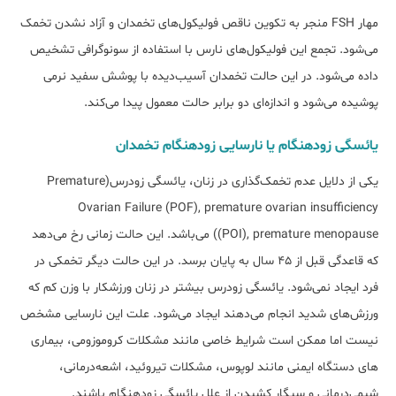
مهار FSH منجر به تکوین ناقص فولیکول­‌‌های تخمدان و آزاد نشدن تخمک
می‌شود. تجمع این فولیکول‌­های نارس با استفاده از سونوگرافی تشخیص
داده می‌­شود. در این حالت تخمدان آسیب‌دیده با پوشش سفید نرمی
پوشیده می‌­شود و اندازه­‌ای دو برابر حالت معمول پیدا می‌کند.
یائسگی زودهنگام یا نارسایی زودهنگام تخمدان
یکی از دلایل عدم تخمک‌گذاری در زنان، یائسگی زودرس(Premature
Ovarian Failure (POF), premature ovarian insufficiency
(POI), premature menopause) می‌باشد. این حالت زمانی رخ ‌‌‌‌می‌دهد
که قاعدگی قبل از 45 سال به پایان برسد. در این حالت دیگر تخمکی در
فرد ایجاد نمی‌­شود. یائسگی زودرس بیشتر در زنان ورزشکار با وزن کم که
ورزش­‌‌های شدید انجام ‌‌می‌دهند ایجاد می‌­شود. علت این نارسایی مشخص
نیست اما ممکن است شرایط خاصی مانند مشکلات کروموزومی، بیماری­‌‌
های دستگاه ایمنی مانند لوپوس، مشکلات تیروئید، اشعه‌درمانی،
شیمی‌‌درمانی و سیگار کشیدن از علل یائسگی زودهنگام باشند.