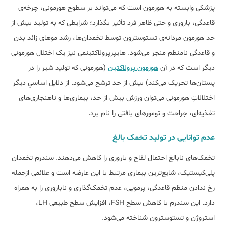
پزشکی وابسته به هورمون است که می‌تواند بر سطوح هورمونی، چرخه‌ی
قاعدگی، باروری و حتی ظاهر فرد تأثیر بگذارد؛ شرایطی که به تولید بیش از
حد هورمون مردانه‌ی تستوسترون توسط تخمدان­‌ها، رشد مو‌‌های زائد بدن
و قاعدگی نامنظم منجر می‌شود. هایپرپرولاکتینمی نیز یک اختلال هورمونی
دیگر است که در آن
هورمون پرولاکتین
(هورمونی که تولید شیر را در
پستان‌ها تحریک می‌کند) بیش از حد ترشح می‌شود. از دلایل اساسیِ دیگر
اختلالاتِ هورمونی می‌­توان ورزش بیش از حد، بیماری‌­ها و ناهنجاری‌­های
تغذیه‌­ای، جراحت و تومورهای بافتی را نام برد.
عدم توانایی در تولید تخمک بالغ
تخمک­‌‌های نابالغ احتمال لقاح و باروری را کاهش می‌­دهند. سندرم تخمدان
پلی‌کیستیک، شایع‌ترین بیماری مرتبط با این عارضه است و علائمی ازجمله
رخ ندادن منظم قاعدگی، پرمویی، عدم تخمک‌گذاری و ناباروری را به همراه
دارد. این سندرم با کاهش سطح FSH، افزایش سطح طبیعی LH،
استروژن و تستوسترون شناخته می‌­شود.