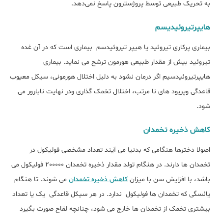
به تحریک طبیعی توسط پروژسترون پاسخ نمی‌دهد.
هایپرتیروئیدیسم
بیماری پرکاری تیروئید یا هیپر تیروئیدسم بیماری است که در آن غده
تیروئید بیش از مقدار طبیعی هورمون ترشح می نماید. بیماری
هایپرتیروئیدسیم اگر درمان نشود به دلیل اختلال هورمونی، سیکل معیوب
قاعدگی وپریود های نا مرتب، اختلال تخمک گذاری ودر نهایت نابارور می
شود.
کاهش ذخیره‌ تخمدان
اصولا دخترها هنگامی که بدنیا می آیند تعداد مشخصی فولیکول در
تخمدان ها دارند. در هنگام تولد مقدار ذخیره تخمدان 200000 فولیکول می
باشد، با افزایش سن با میزان
کاهش ذخیره تخمدان
می شوند. تا هنگام
یائسگی که تخمدان ها فولیکول ندارد. در هر سیکل قاعدگی یک یا تعداد
بیشتری تخمک از تخمدان ها خارج می شود، چنانچه لقاح صورت بگیرد