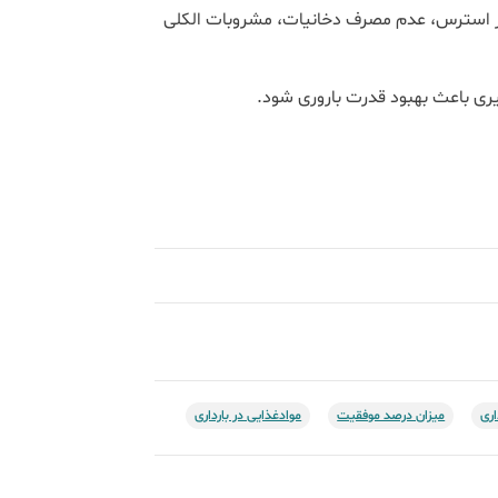
ز استرس، عدم مصرف دخانیات، مشروبات الکلی
ی باعث بهبود قدرت باروری شود.
اری
میزان درصد موفقیت
موادغذایی در بارداری