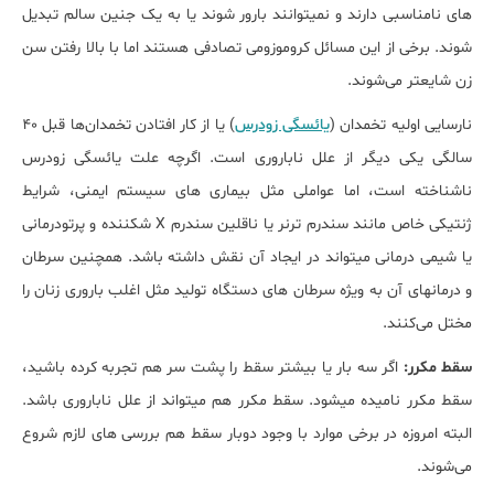
های نامناسبی دارند و نمی‎توانند بارور شوند یا به یک جنین سالم تبدیل
شوند. برخی از این مسائل کروموزومی تصادفی هستند اما با بالا رفتن سن
زن شایع‎تر می‌شوند.
نارسایی اولیه تخمدان (
یائسگی زودرس
) یا از کار افتادن تخمدان‌ها قبل ۴۰
سالگی یکی دیگر از علل ناباروری است. اگرچه علت یائسگی زودرس
ناشناخته است، اما عواملی مثل بیماری‎ های سیستم ایمنی، شرایط
ژنتیکی خاص مانند سندرم ترنر یا ناقلین سندرم X شکننده و پرتودرمانی
یا شیمی درمانی می‎تواند در ایجاد آن نقش داشته باشد. همچنین سرطان
و درمان‎های آن به ویژه سرطان‎ های دستگاه تولید مثل اغلب باروری زنان را
مختل می‌کنند.
سقط مکرر:
اگر سه بار یا بیش‎تر سقط را پشت سر هم تجربه کرده باشید،
سقط مکرر نامیده می‎شود. سقط مکرر هم می‏تواند از علل ناباروری باشد.
البته امروزه در برخی موارد با وجود دوبار سقط هم بررسی های لازم شروع
می‌شوند.