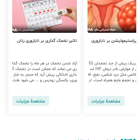
ایپراستیمولیشن بر ناباروری
تاثیر تخمک گذاری بر ناباروری زنان
ت
سندرم تحریک بیش از حد تخمدان (O
آزاد شدن تخمک در هر ماه را تخمک گذا
ن
HSS) یکی از عوارض نادر درمان IVF اس
ری می نماند که ممکن است در تخمک گ
ل
 علائمی مثل درد شکمی، نفخ، اف
ذاری اختلالی پیش آید که منجر به نابار
ج
ن و تجمع مایع همراه است. ای
وری، یائسگی زودرس و ... می شود علت
ر
ن سندرم زمانی اتفاق می‎‌افتد که طی فرآ
اختلال در تخمک گذاری ...
د
یک تخمدان، تعداد زیادی تخم
همزمان...
مشاهدهٔ جزئیات
مشاهدهٔ جزئیات