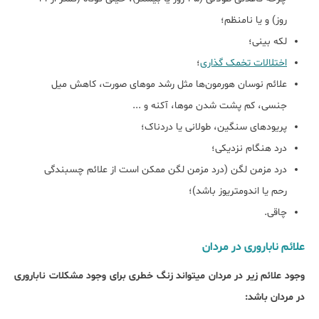
روز) و یا نامنظم؛
لکه بینی؛
اختلالات تخمک گذاری
؛
علائم نوسان هورمون‌ها مثل رشد مو‎های صورت، کاهش میل
جنسی، کم پشت شدن موها، آکنه و ...
پریودهای سنگین، طولانی یا دردناک؛
درد هنگام نزدیکی؛
درد مزمن لگن (درد مزمن لگن ممکن است از علائم چسبندگی
رحم یا اندومتریوز باشد)؛
چاقی.
علائم ناباروری در مردان
وجود علائم زیر در مردان می‏تواند زنگ خطری برای وجود مشکلات ناباروری
در مردان باشد: