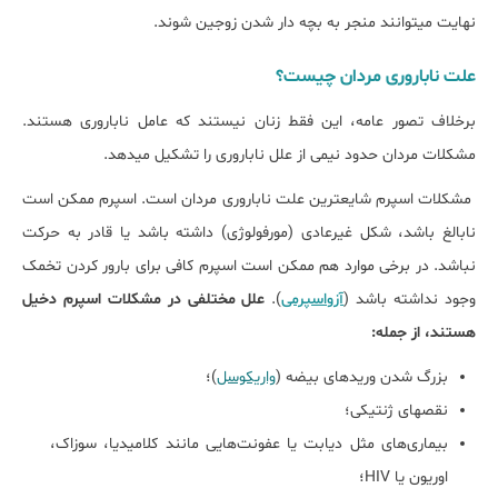
نهایت می‎توانند منجر به بچه دار شدن زوجین شوند.
علت ناباروری مردان چیست؟
برخلاف تصور عامه، این فقط زنان نیستند که عامل ناباروری هستند.
مشکلات مردان حدود نیمی از علل ناباروری را تشکیل می‎دهد.
مشکلات اسپرم شایع‎ترین علت ناباروری مردان است. اسپرم ممکن است
نابالغ باشد، شکل غیرعادی (مورفولوژی) داشته باشد یا قادر به حرکت
نباشد. در برخی موارد هم ممکن است اسپرم کافی برای بارور کردن تخمک
وجود نداشته باشد (
آزواسپرمی
).
علل مختلفی در مشکلات اسپرم دخیل
هستند، از جمله:
بزرگ شدن وریدهای بیضه (
واریکوسل
)؛
نقص‎های ژنتیکی؛
بیماری‌های مثل دیابت یا عفونت‌هایی مانند کلامیدیا، سوزاک،
اوریون یا HIV؛