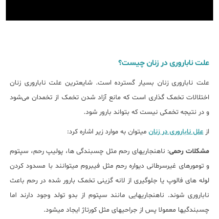
علت ناباروری در زنان چیست؟
علت ناباروری زنان بسیار گسترده است. شایع‎ترین علت ناباروری زنان
اختلالات تخمک گذاری است که مانع آزاد شدن تخمک از تخمدان می‌شود
و در نتیجه تخمکی نیست که بتواند بارور شود.
از
علل ناباروری در زنان
می‎توان به موارد زیر اشاره کرد:
مشکلات رحمی
: ناهنجاری‎های رحم مثل چسبندگی‎ ها، پولیپ رحم، سپتوم
و تومورهای غیرسرطانی دیواره رحم مثل فیبروم می‎توانند با مسدود کردن
لوله‎ های فالوپ یا جلوگیری از لانه گزینی تخمک بارور شده در رحم باعث
ناباروری شوند. ناهنجاری‎هایی مانند سپتوم از بدو تولد وجود دارند اما
چسبندگی‎ها معمولا پس از جراحی‎های مثل کورتاژ ایجاد می‎شود.