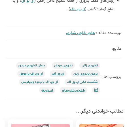
روش‌های کمک باروری از جمله تلقیح داخل رحمی (
ای یو ای
) و یا
لقاح آزمایشگاهی (
ای وی اف
).
نویسنده مقاله :
هاجر خاچی شکری
منابع:
ناباروری زنان
ناباروری مردان
درمان ناباروری مردان
درمان ناباروری زنان
ای وی اف
ای وی اف نا موفق
برچسب ها :
شکست مکرر ای وی اف
ای وی اف با وجود واریکوسل
ivf
بارداری با ای یو ای
ای وی اق
مطالب خواندنی دیگر...