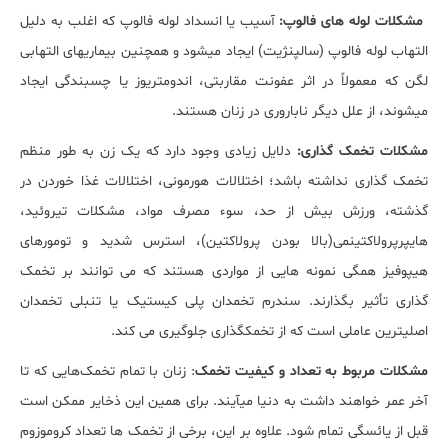
مشکلات لوله‎ های فالوپ:
آسیب یا انسداد لوله فالوپ که اغلب به دلیل
التهاب لوله فالوپ (سالپنژیت) ایجاد می‎شود و همچنین بیماری‎های التهابی
لگن که معمولاً در اثر عفونت مقاربتی، اندومتریوز یا چسبندگی ایجاد
می‎شوند، از علل دیگر ناباروری در زنان هستند.
مشکلات تخمک گذاری:
دلایل زیادی وجود دارد که یک زن به طور منظم
تخمک گذاری نداشته باشد؛ اختلالات هورمونی، اختلالات غذا خوردن در
گذشته، ورزش بیش از حد، سوء مصرف مواد، مشکلات تیروئید،
هایپرپرولاکتینمی(بالا بودن پرولاکتین)، استرس شدید و تومورهای
هیپوفیز همگی نمونه هایی از مواردی هستند که می توانند بر تخمک
گذاری تأثیر بگذارند. سندرم تخمدان پلی کیستیک یا تنبلی تخمدان
اصلی‎ترین عاملی است که از تخمک‎گذاری جلوگیری می کند.
مشکلات مربوط به تعداد و کیفیت تخمک
: زنان با تمام تخمک‌هایی که تا
آخر عمر خواهند داشت به دنیا می‎آیند. برای همین این ذخایر ممکن است