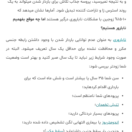
و به نتیجه نمی‎رسید، پروسه جذاب تلاش برای باردار شدن می‎تواند به یک
روند استرس‎ زا و ناراحت کننده تبدیل شود. آمار‌ها نشان می‎دهد که
۱۰-۱۵% زوجین با مشکلات ناباروری درگیر هستند
اما چه موقع بفهمیم
نابارور هستیم؟
ناباروری
به عنوان عدم توانایی باردار شدن با وجود داشتن رابطه جنسی
مکرر و محافظت نشده برای حداقل یک سال تعریف می‎شود. البته در
صورت وجود شرایط زیر نباید تا یک سال صبر کنید و بهتر است وضعیت
شما زودتر بررسی شود:
سن شما ۳۵ سال یا بیش‎تر است و شش ماه است که برای
بارداری اقدام کرده‎اید؛
پریودهای شما نامنظم است؛
تنبلی تخمدان
؛
پریودهای بسیار دردناکی دارید؛
اندومتریوز
یا بیماری التهابی لگن تشخیص داده شده دارید؛
چندین بار سقط جنین داشته‎اید (
سقط مکرر
)؛