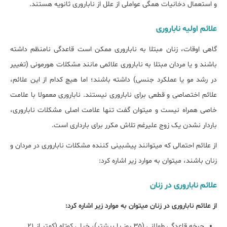
و استعمال دخانیات همگی عواملی از علل از ناباروری ثانویه هستند.
علائم اولیه ناباروری
گاهی اوقات، زنان مبتلا به ناباروری ممکن است قاعدگی نامنظم داشته
باشند و یا مردان مبتلا به ناباروری علائمی مانند مشکلات هورمونی (تغییر
در رشد مو یا عملکرد جنسی) داشته باشند؛ اما هیچ کدام از این علائم،
علائم اختصاصی و قطعی برای ناباروری نیستند. ناباروری معمولا با علامت
خاصی همراه نیست و می‎توان گفت تنها علامت اصلی مشکلات ناباروری،
باردار نشدن یک زوج علیرغم تلاش مکرر برای بارداری است.
از علائم احتمالی که می‎توانند پیش‎بینی کننده مشکلات ناباروری در مردان و
زنان باشند، می‎توان به موارد زیر اشاره کرد:
علائم ناباروری در زنان
از علائم ناباروری در زنان می‎توان به موارد زیر اشاره کرد:
چرخه قاعدگی طولانی (۳۵ روز یا بیش‎تر)، خیلی کوتاه (کمتر از ۲۱