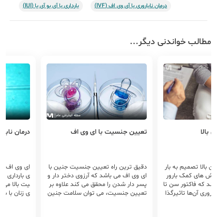
درمان ناباروری با آی وی اف (IVF)
بارداری با آی یو آی یا (IUI)
مطالب خواندنی دیگر...
تعیین جنسیت با ای وی اف
درمان نابار
سن بالا تصمیم به بار
دقیق ترین راه تعیین جنسیت جنین با
ای وی اف چ
روش‌ های کمک بارور
ای وی اف می باشد که آرزوی دختر دار و
ی بارداری و 
 اند که فاکتور سن تا
پسر دار شدن را محقق می کند علاوه بر
یت بالا می ب
اروری آن‌ها تاثیرگذا
تعیین جنسیت، می توان سلامت جنین
ی زنان با سن
 در مورد سن مناسب
هم بررسی کرد که از به دنیا آمدن یک ب
ور کلی مدت ز
ی وجود ندارد اما س
چه سالم خیالتان راحت باشد
آی وی اف