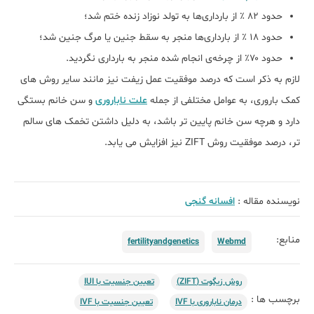
حدود ۸۲ ٪ از بارداری‌ها به تولد نوزاد زنده ختم شد؛
حدود ۱۸ ٪ از بارداری‌ها منجر به سقط جنین یا مرگ جنین شد؛
حدود ۷۰٪ از چرخه‌ی انجام شده منجر به بارداری نگردید.
لازم به ذکر است که درصد موفقیت عمل زیفت نیز مانند سایر روش های
کمک باروری، به عوامل مختلفی از جمله
علت ناباروری
و سن خانم بستگی
دارد و هرچه سن خانم پایین تر باشد، به دلیل داشتن تخمک های سالم
تر، درصد موفقیت روش ZIFT نیز افزایش می یابد.
نویسنده مقاله :
افسانه گنجی
منابع:
fertilityandgenetics
Webmd
روش زیگوت (ZIFT)
تعیین جنسیت با IUI
برچسب ها :
درمان ناباروری با IVF
تعیین جنسیت با IVF