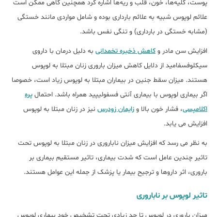
پوست، کلیه‌ها، خون، قلب و ریه‌ها اشاره کرد همچنین گاهی ممکن است
علائم لوپوس شبیه به علائم بارداری بوده و شامل مواردی مانند خستگی
(مشابه خستگی در بارداری) و تنگی نفس باشد.
افزایش سن مادر و
کاهش ذخیره تخمدانی
به دلیل درمان با داروی
سیکلوفسفامید از دلایل کاهش میزان باروری زنان مبتلا به لوپوس
هستند. میزان سقط جنین در بیماران مبتلا به لوپوس زیاد است، خصوصا
اگر بیماری لوپوس با بیماری آنتی فسفولیپید همراه باشد. احتمال
پره
اکلامپسی
، فشار خون بالا و
زایمان زودرس
نیز در زنان مبتلا به لوپوس
افزایش می یابد.
به نظر می رسد که افزایش میزان ناباروری در زنان مبتلا به لوپوس تحت
تاثیر چندین عامل است که شدت بیماری، تاثیر مستقیم بیماری بر
باروری، اثر داروها و ترجیح بیمار یا پزشک از جمله این عوامل هستند.
تاثیر لوپوس بر ناباروری
میزان باروری در لوپوس تا حد زیادی تحت تشخیص خود بیماری لوپوس