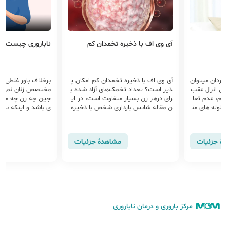
آی وی اف با ذخیره تخمدان کم
ناباروری چیست
آی وی اف با ذخیره تخمدان کم امکان پ
برخلاف باور غلطی که وجود دارد ناباروری
ذیر است؟ تعداد تخمک‌های آزاد شده ب
مختصص زنان نمی باشد و هر یک از زو
رای درهر زن بسیار متفاوت است، در ای
جین چه زن چه مرد می تواند علل نابارور
ن مقاله شانس بارداری شخص با ذخیره
ی باشد و اینکه ناباروری به معنی هرگز ب
تخمدان کم را بررسی می‌کنیم.
چه دار شدن نیست بلکه
مشاهدهٔ جزئیات
مشاهدهٔ جزئیات
مرکز باروری و درمان ناباروری