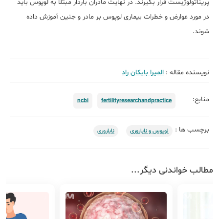
پریناتولوژیست قرار بگیرند. در نهایت مادران باردار مبتلا به لوپوس باید
در مورد عوارض و خطرات بیماری لوپوس بر مادر و جنین آموزش داده
شوند.
نویسنده مقاله :
الميرا بابكان راد
منابع:
ncbi
fertilityresearchandpractice
برچسب ها :
لوپوس و ناباروری
ناباروری
مطالب خواندنی دیگر...