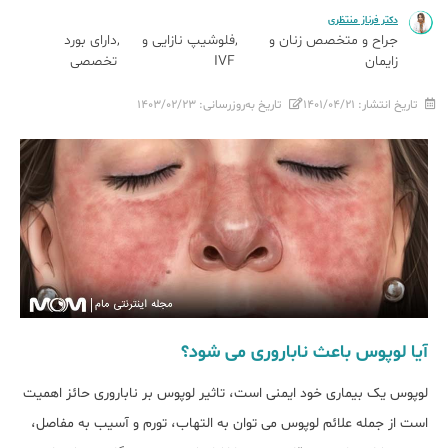
دکتر فرناز منتظری
جراح و متخصص زنان و
فلوشیپ نازایی و
دارای بورد
زایمان
IVF
تخصصی
تاریخ انتشار:
۱۴۰۱/۰۴/۲۱
تاریخ به‌روزرسانی:
۱۴۰۳/۰۲/۲۳
آیا لوپوس باعث ناباروری می شود؟
لوپوس یک بیماری خود ایمنی است، تاثیر لوپوس بر ناباروری حائز اهمیت
است از جمله علائم لوپوس می توان به التهاب‌، تورم و آسیب به مفاصل،