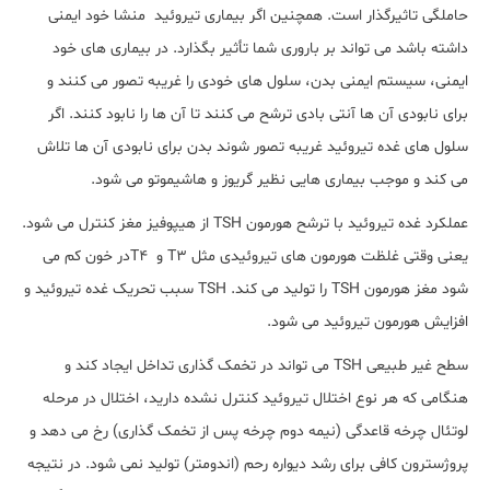
حاملگی تاثیرگذار است. همچنین اگر بیماری تیروئید منشا خود ایمنی
داشته باشد می تواند بر باروری شما تأثیر بگذارد. در بیماری های خود
ایمنی، سیستم ایمنی بدن، سلول های خودی را غریبه تصور می کنند و
برای نابودی آن ها آنتی بادی ترشح می کنند تا آن ها را نابود کنند. اگر
سلول های غده تیروئید غریبه تصور شوند بدن برای نابودی آن ها تلاش
می کند و موجب بیماری هایی نظیر گریوز و هاشیموتو می شود.
عملکرد غده تیروئید با ترشح هورمون TSH از هیپوفیز مغز کنترل می شود.
یعنی وقتی غلظت هورمون های تیروئیدی مثل T3 و T4در خون کم می
شود مغز هورمون TSH را تولید می کند. TSH سبب تحریک غده تیروئید و
افزایش هورمون تیروئید می شود.
سطح غیر طبیعی TSH می تواند در تخمک گذاری تداخل ایجاد کند و
هنگامی که هر نوع اختلال تیروئید کنترل نشده دارید، اختلال در مرحله
لوتئال چرخه قاعدگی (نیمه دوم چرخه پس از تخمک گذاری) رخ می دهد و
پروژسترون کافی برای رشد دیواره رحم (اندومتر) تولید نمی شود. در نتیجه