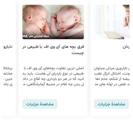
مردان
فرق بچه های آی وی اف با طبیعی در
نابارور
چیست
ل ناباروری مردان میتوان
اصلی ترین تفاوت بچه‌های آی وی اف با
برخلاف با
فونت، اختلال انزال عقب
طبیعی در نوع باردرای آن هاست. باید بد
مختصص زن
 بیضه از شکم، عدم تعا
انید که در هر دو بارداری چه لقاح در داخ
جین چه ز
ود نقص در لوله های من
ل بدن چه لقاح در محیط آزمایشگاهی، م
ی باشد و
م، بیماری سلیاک و وازک
حتوای ژنتیکی با پدر و مادر است و
چه دار 
مشاهدهٔ جزئیات
مشاهدهٔ جزئیات