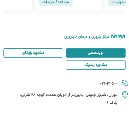
هٔ جزئیات
مشاهدهٔ جزئیات
مرکز باروری و درمان ناباروری
نوبت‌دهی
مشاوره رایگان
مشاوره ژنتیک
021-42500
تهران، شیراز جنوبی، پایین‌تر از اتوبان همت، کوچه 68 شرقی،
پلاک 6