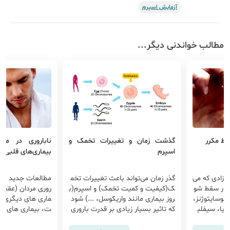
آزمایش اسپرم
مطالب خواندنی دیگر...
قط مکرر
گذشت زمان و تغییرات تخمک و
ناباروری در مرد
اسپرم
بیماری‌های قلبی و
رزادی که می
گذر زمان می‌تواند باعث تغییرات تخم
مطالعات جدید نشا
کبار سقط شو
ک(کیفیت و کمیت تخمک) و اسپرم(ب
روری مردان (عقیم 
ونوسایتوژنز،
روز بیماری مانند واریکوسل، ...) شود
ماری های دیگری ما
ریا، سیفلی
که تاثیر بسیار زیادی بر قدرت باروری
ت، بیماری های قلب
داشت...
ی مانند ...