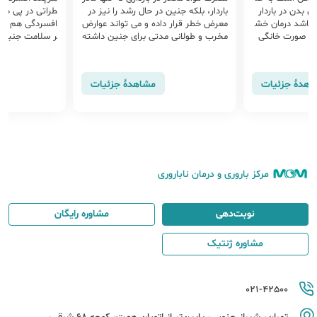
ی بدن در باردار
باردار، بلکه جنین در حال رشد را نیز در
طراتی در پی دار
. باشد درمان خش
معرض خطر قرار داده و می تواند عوارض
افسردگی هم می‌
به صورت خانگی
مخرب و طولانی مدتی برای جنین داشته
ر سلامت جنین د
مکان پذیر است
باشد. زایمان زودرس و سقط جنین از ج
مله رایج ترین عوارض مواد مخدر در بارد
اری می باشند.
اهدهٔ جزئیات
مشاهدهٔ جزئیات
مرکز باروری و درمان ناباروری
نوبت‌دهی
مشاوره رایگان
مشاوره ژنتیک
021-42500