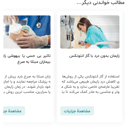
مطالب خواندنی دیگر...
از انتونکس
تاثیر بی حسی یا بیهوشی زایمان بر
افسردگی در بار
بیماران مبتلا به صرع
س یکی از روش‌ها
زنان مبتلا به صرع باید پیش از بارداری ب
افسردگی در باردا
یعی می‌باشد که
ه پزشک مراجعه نمایند و با اجازه پزشک
ارداری است و در
دارد و به شکل م
خود باردار شوند. در زمان زایمان طبیعی
در بارداری، ریسک
مک می‌کند تا بت
یا سزارین، مناسب ترین روش برای بی
رداری دوم بیشت
قباضات رحم را ت
حسی یا بیهوشی بر مبنای شرایط بیمار و
دگی در بارداری ..
صلاحدید پزشک انتخاب خواهد شد بی
حسی نخاعی اپیدورال یکی از این روش
اهدهٔ جزئیات
مشاهدهٔ جزئیات
ها است.