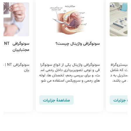
سونوگرافی واژینال چیست؟
سونو
مجتباییان
وهیستروگراف
سونوگرافی واژینال یکی از انواع سونوگرا
سونوگرا
ست که شامل
فی و نوعی تصویربرداری داخل رحمی اس
یان
استریل به د
ت، و برای بررسی رحم، تخمدان ها، لوله
ی می باشد.
های رحمی و سرویکس استفاده می شو
 روش های ت
د. روش انجام سونوی واژینال
و یا وجود ا
هٔ جزئیات
مشاهدهٔ جزئیات