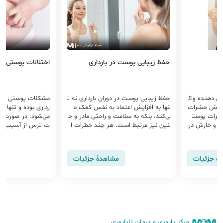
 در بارداری
اختلالات پوستی در بارداری
تغییرات پو
ر دوران بارداری نه ت
مشکلات پوستی جز اختلالات نادر طی با
تغییرات پو
تماد به نفس کمک م
رداری بوده و تنها در 5% بارداری ها دیده
ت. اغلب زن
امت و راحتی مادر و ج
می‌شود. در صورت بروز این‌گونه اختلالا
غییراتی مث
ت. هر چند خطرات ا
ت ترس از آسیب رسیدن به جنین سب
ی دوره‌ای کو
ت آرایشی در حاملگی
ب نگرانی مادران می‌شود.
رات است که 
مضر بودن برخی موا
ارداری برط
وازم آرایشی کاملاً وا
مشاهدهٔ جزئیات
مشاهدهٔ جزئیات
مرکز باروری و درمان ناباروری