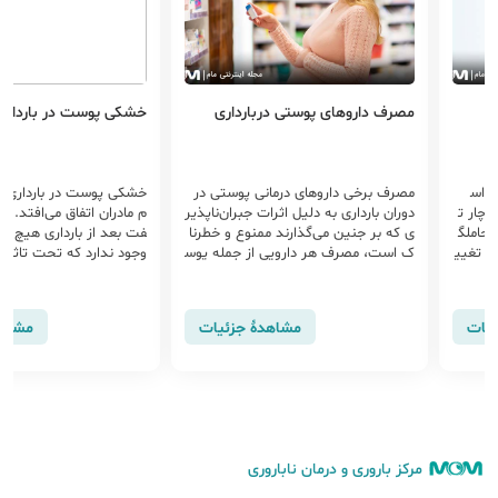
مصرف داروهای پوستی دربارداری
خشکی پوست در بارداری
ی اس
مصرف برخی داروهای درمانی پوستی در
خشکی پوست در بارداری تقر
دچار ت
دوران بارداری به دلیل اثرات جبران‌ناپذیر
 حاملگ
ی که بر جنین می‌گذارند ممنوع و خطرنا
فت بعد از بارداری هیچ ق
از تغیی
ک است، مصرف هر دارویی از جمله پوس
وجود ندارد که تحت تاثیر 
اتمام ب
تی در دوران حاملگی باید با نظر پزشک ب
رداری قرار نگیرد. پوست 
اشد.
مت‎هایی است که بعد از ب
ش تغییرات زیادی می‌‎شود.
ئیات
مشاهدهٔ جزئیات
مشاهد
مرکز باروری و درمان ناباروری