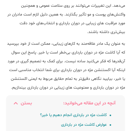
می‌دهد. این تغییرات می‌توانند بر روی سلامت عمومی و همچنین
واکنش‌های پوست و مو تأثیر بگذارند. به همین دلیل لازم است مادران در
مورد ﻣﺮاﻗﺒﺖ ﻫﺎی زیبایی در دوران ﺑﺎرداری و انتخاب‌های خود دقت
بیش‌تری داشته باشند.
به عنوان یک مادر علاقه‌مند به کار‌های زیبایی، ممکن است از خود بپرسید
که آیا کاشت مژه در دوران بارداری بی‌خطر است یا خیر. پاسخ این سوال
آن‌قدرها که فکر می‌کنید ساده نیست. برای کمک به تصمیم گیری در مورد
اینکه آیا اکستنشن مژه در دوران بارداری برای شما انتخاب مناسبی است
یا خیر، بیایید نگاهی دقیق‌تر به تمام حقایق مربوط به ایمنی اکستنشن
مژه در دوران بارداری و ﻣﻤﻨﻮﻋﯿﺖ ﻫﺎی زیبایی در دوران ﺑﺎرداری بیندازیم.
آنچه در این مقاله می‌خوانید:
بستن
کاشت مژه در بارداری انجام دهیم یا خیر؟
عوارض کاشت مژه در بارداری