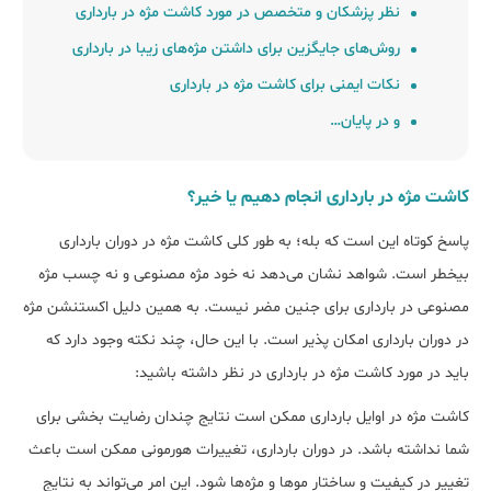
نظر پزشکان و متخصص در مورد کاشت مژه در بارداری
روش‌های جایگزین برای داشتن مژه‌های زیبا در بارداری
نکات ایمنی برای کاشت مژه در بارداری
و در پایان…
کاشت مژه در بارداری انجام دهیم یا خیر؟
پاسخ کوتاه این است که بله؛ به طور کلی کاشت مژه در دوران بارداری
بی‎خطر است. شواهد نشان می‌دهد نه خود مژه مصنوعی و نه ﭼﺴﺐ ﻣﮋه
ﻣﺼﻨﻮﻋﯽ در ﺑﺎرداری برای جنین مضر نیست. به همین دلیل اکستنشن مژه
در دوران بارداری امکان پذیر است. با این حال، چند نکته وجود دارد که
باید در مورد ﮐﺎﺷﺖ ﻣﮋه در ﺑﺎرداری در نظر داشته باشید:
ﮐﺎﺷﺖ ﻣﮋه در اوایل ﺑﺎرداری ممکن است نتایج چندان رضایت بخشی برای
شما نداشته باشد. در دوران بارداری، تغییرات هورمونی ممکن است باعث
تغییر در کیفیت و ساختار موها و مژه‌ها شود. این امر می‌تواند به نتایج