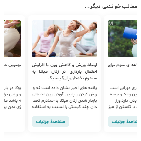
مطالب خواندنی دیگر...
 ی سوم برای
ارتباط ورزش و کاهش وزن با افزایش
بهترین حرکات یوگا 
احتمال بارداری در زنان مبتلا به
سندرم تخمدان پلی‌کیستیک
 دورانی است
یافته های اخیر نشان داده است که و
یوگا در بارداری می
رشد و توسع
رزش کردن و پایین آوردن وزن احتمال
و روانی برای افراد 
دارد ورز
باردار شدن زنان مبتلا به سندرم تخم
ه باشد مثل: تقویت
کاستن از میز
دان چند کیستی را نسبت به استفاده
زی بدن برای زایمان
س جنین، به
از قرص های ضدبارداری بیشتر افزای
ض شایع بارداری، 
 کمک کرده و
ش می دهد.
ن و بهبود خواب
هٔ جزئیات
مشاهدهٔ جزئیات
نوزاد یا سند
ی) خواهند
 باعث