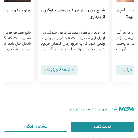
ایب آمپول
شایع‌ترین عوارض قرص‌های جلوگیری
عوارض قرص های ج
دانید؟
از بارداری
ز بارداری (س
در اولین ماههای مصرف قرص جلوگیری
منع مصرف قرص های
روش‌های مؤثر
از بارداری ممکن است فرد دچار عوارض م
معنی است که اگر هر
ت اما به‌دلی
وقتی شود که به مرور زمان کاهش می‌یاب
شامل حال شما شود، م
غیير آن تا ی
د و از بین می‌رود. بنابراین جای نگرانی ن
روش پیشگیری استفا
مزایا و معای
یست. تغییرات افزایشی وزن به سبب ا
د از: سردرد غيرمع
 باشید.
حتباس آب، افزایش اشتها و مصرف موا
داخلی رحم، بیماری 
د غذایی بیشتر، البته با ورزش و رژیم غ
بیماری‌های مربوط ب
هٔ جزئیات
مشاهدهٔ جزئیات
ذایی مناسب قابل کنترل است
مرکز باروری و درمان ناباروری
نوبت‌دهی
مشاوره رایگان