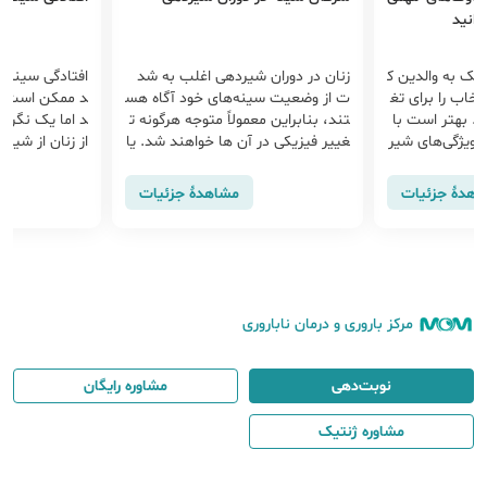
دانید
ک به والدین ک
زنان در دوران شیردهی اغلب به شد
افتادگی سینه 
خاب را برای تغ
ت از وضعیت سینه‌های خود آگاه هس
د ممکن است ی
د. بهتر است با
تند، بنابراین معمولاً متوجه هرگونه ت
د اما یک نگرا
 ویژگی‌های شیر
غییر فیزیکی در آن ها خواهند شد. یا
از زنان از شیر 
ی انتخاب بهتری
فتن توده های سینه در دوران شیرده
داری می‎
ایش وزن نوزاد
ی رایج است و می تواند زنان را در مور
ه سینه‎ه
اهدهٔ جزئیات
مشاهدهٔ جزئیات
امل آشنا می‌شوی
د سرطان سینه نگران کند.
ن شود
مرکز باروری و درمان ناباروری
نوبت‌دهی
مشاوره رایگان
مشاوره ژنتیک