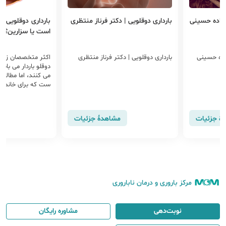
 آزاده حسینی
بارداری دوقلویی | دکتر فرناز منتظری
بارداری دوقلویی ؛
است یا سزارین؟
زاده حسینی
بارداری دوقلویی | دکتر فرناز منتظری
اکثر متخصصان زنان،
دوقلو باردار می باش
می کنند، اما مطالعا
ست که برای خانم ها
می باشند سزارین هی
طبیعی ندارد.
هٔ جزئیات
مشاهدهٔ جزئیات
مرکز باروری و درمان ناباروری
نوبت‌دهی
مشاوره رایگان