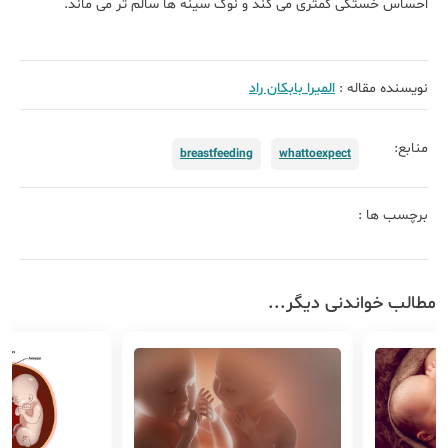
احساس خستگی کمتری می کند و نوک سینه ها سالم تر می ماند.
نویسنده مقاله :
الميرا بابكان راد
منابع:
breastfeeding
whattoexpect
برچسب ها :
مطالب خواندنی دیگر...