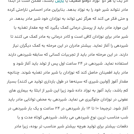
اگر یک یا هر دو نوزاد دوقلو ضعیف یا
نارس
باشند، ممکن است در ابتدا
مادر نتواند شیر خود را به نوزاد بدهد. بنابراین مادر احساس ناراحتی کرده
و حتی فکر می کند که هرگز نمی تواند به نوزادان خود شیر مادر بدهد. در
این موارد مادر باید از پرسنل درمانی کمک بگیرد که چه مقدار تغذیه با
شیر مادر برای نوزادان کافی است و کادر درمانی به مادر کمک می کنند تا
شیردهی را آغاز نماید. بیشتر مادران در این مرحله به کمک دیگران نیاز
دارند. در این مرحله مادر باید از تجربیات کسانی که سابقه شیردهی دارند
استفاده نماید. شیردهی در 24 ساعت اول پس از تولد باید آغاز شود و
مادر باید اطمینان حاصل کند که نوزادان با شیر مادر تغذیه شوند. چنانچه
مقدار آغوز (اولین شیری که سینه‌ها در طول بارداری تولید می کنند) بسیار
کم باشد، باید آغوز به نوزاد داده شود زیرا این شیر از ابتلا به بیماری های
عفونی در نوزادان جلوگیری می نماید. شیردهی به محض توانایی مادر باید
آغاز شود. ترجیحا 10 تا 12 بار شیردهی در 24 ساعت و یک بار شیردهی در
شب مناسب ترین نوع شیردهی می باشد. شیردهی کوتاه مدت و با
دفعات بیشتر برای تولید هرچه بیشتر شیر مناسب تر بوده، زیرا مادر