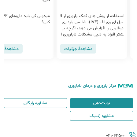
کنی؟
اروری از ق
میدونی کی باید داروهای IVF رو قطع
بارداری دوقلویی | د
 (IVF)، شانس بارداری
کنی؟
، اگرچه بی
ناباروری ا
 جزئیات
مشاهدهٔ جزئیات
م
مرکز باروری و درمان ناباروری
نوبت‌دهی
مشاوره رایگان
مشاوره ژنتیک
021-42500