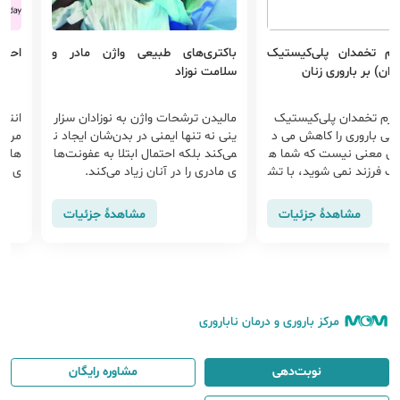
‌های طبیعی واژن مادر و
احتیاط‌های لازم بعد از انتقال جنین
خ
وزاد
ا
ترشحات واژن به نوزادان سزار
انتقال جنین ها به داخل رحم یکی از
خ
تنها ایمنی در بدن‌شان ایجاد ن
مراحل ای وی اف است. انجام مراقبت
ا
بلکه احتمال ابتلا به عفونت‌ها
های بعد از انتقال جنین، بسیار ضرور
خ
را در آنان زیاد می‌کند.
ی بوده و نقش بسزایی در موفقیت I
ش
VF دارد. همچنین اشاره به نکاتی در ر
ی
ابطه با روند زندگی پس از آی وی اف
ع
مشاهدهٔ جزئیات
مشاهدهٔ جزئیات
می تواند نگرانی های شما را تا حد زیا
دی کاهش دهد .
مرکز باروری و درمان ناباروری
نوبت‌دهی
مشاوره رایگان