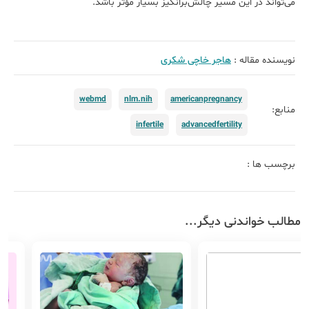
می‌تواند در این مسیر چالش‌برانگیز بسیار مؤثر باشد.
نویسنده مقاله :
هاجر خاچی شکری
webmd
nlm.nih
americanpregnancy
منابع:
infertile
advancedfertility
برچسب ها :
مطالب خواندنی دیگر...