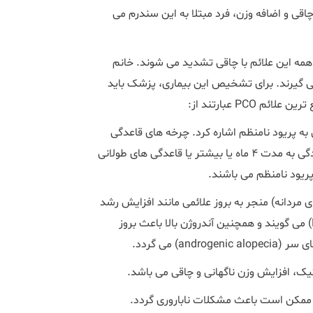
 چاقی و اضافه وزن، فرد مبتلا به این سندرم می
همه این علائم با چاقی تشدید می شوند. خانم
می گیرند. برای تشخیص این بیماری، پزشک باید
PC عبارتند از:
به پریود نامنظم اشاره کرد. چرخه های قاعدگی
بیش از 35 روز، کمتر از 8 چرخه قاعدگی در سال، عدم رخ دادن قاعدگی به مدت 4 ماه یا بیشتر یا قاعدگی های طولانی
ریود نامنظم می باشند.
ی مردانه) منجر به بروز علائمی مانند افزایش رشد
موهای زائد در صورت و بدن که به اصطلاح به آن پرمویی (Hirsutism) می گویند و همچنین آندروژن بالا باعث بروز
 می گردد.
یک، افزایش وزن ناگهانی و چاقی می باشد.