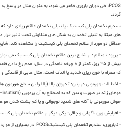
PCOS، طی دوران باروری ظاهر می شود، به عنوان مثال در پاسخ به
گردد.
سندرم تخمدان پلی کیستیک یا تنبلی تخمدان علائم زیادی دارد که 
های مبتلا به تنبلی تخمدان به شکل های متفاوتی تحت تاثیر قرار 
حداقل دو مورد از علائم تخمدان پلی کیستیک را مشاهده کند. شایع ترین علائم O
• پریود نامنظم : از شایع ترین علائم تخمدان پلی کیستیک می توان 
که همراه با خون ریزی شدید یا اندک است، مثال هایی از قاعدگی و پ
• اختلالات هورمونی در زنان: آندروژن بالا (بالا رفتن سطح هورمون ها
جوش هورمونی یا آکنه های شدید نوجوانی و یا کم پشت شدن مو های سر (androgenic alopecia)
• افزایش وزن ناگهانی و چاقی: یکی دیگر از علائم تخمدان پلی کیست
• ناباروری: سندرم تخمدان پلی کیستیکPCOS در بسیاری از موارد ممکن است باعث مشکلات ناباروری گردد.