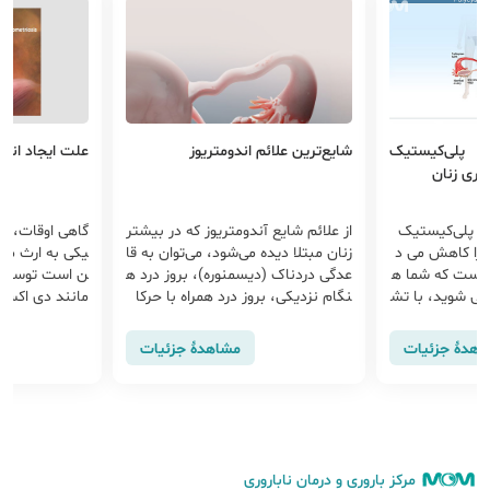
ن پلی‌کیستیک
شایع‌ترین علائم اندومتریوز
علت ایجاد اندو
روری زنان
ان پلی‌کیستیک
از علائم شایع آندومتریوز که در بیشتر
گاهی اوقات، ان
وری را کاهش می د
زنان مبتلا دیده می‌شود، می‌توان به قا
یکی به ارث می 
 نیست که شما ه
عدگی دردناک (دیسمنوره)، بروز درد ه
ن است توسط س
می شوید، با تش
نگام نزدیکی، بروز درد همراه با حرکا
مانند دی اکسی
 و تحت کنترل
ت روده و یا با ادرار کردن، ناباروری
ستم ایمنی بدن
ایط باروری مهی
و... اشاره کرد.
تحت تاثیر قرار
اهدهٔ جزئیات
مشاهدهٔ جزئیات
مرکز باروری و درمان ناباروری