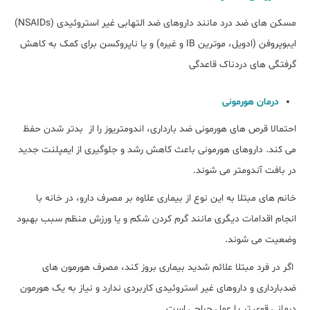
مسکن های ضد درد مانند داروهای ضد التهابی غیر استروئیدی (NSAIDs)
ایبوپروفن (ادویل، موترین IB و غیره) و یا ناپروکسن برای کمک به کاهش
گرفتگی های دردناک قاعدگی
درمان هورمونی
احتمالا قرص های هورمونی ضد بارداری، اندومتریوز را از بدتر شدن حفظ
می کند. داروهای هورمونی باعث کاهش رشد و جلوگیری از ایمپلنت جدید
در بافت آندومتر می شوند.
خانم های مبتلا به این نوع از بیماری علاوه بر مصرف دارو، در خانه با
انجام اقدامات دیگری مانند گرم کردن شکم و یا ورزش منظم سبب بهبود
وضعیت می شوند.
اگر در فرد مبتلا علائم شدید بیماری بروز کند، مصرف هورمون های
ضدبارداری و داروهای غیر استروئیدی کاربردی ندارد و نیاز به یک هورمون
درمانی قوی تر یا عمل جراحی است.