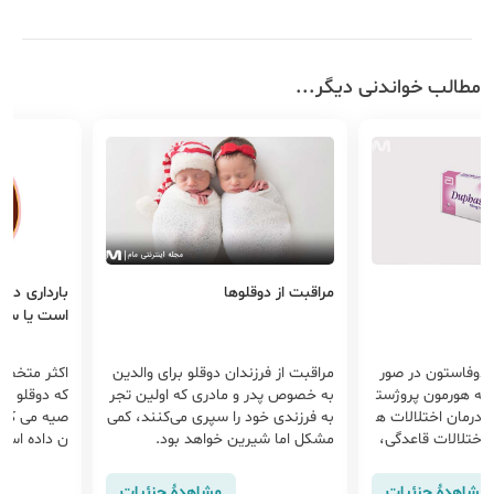
مطالب خواندنی دیگر...
مراقبت از دوقلوها
بارداری دوق
است یا سزا
دوفامد 10 یا دوفاستون در صور
مراقبت از فرزندان دوقلو برای والدین
اکثر متخصص
به هورمون پروژست
به خصوص پدر و مادری که اولین تجر
که دوقلو بار
 درمان اختلالات ه
به فرزندی خود را سپری می‌کنند، کمی
صیه می کنند
 اختلالات قاعدگی،
مشکل اما شیرین خواهد بود.
ن داده است 
جویز می‌شود.
وقلو باردار
تی بر زایما
مشاهدهٔ جزئیات
مشاهدهٔ جزئیات