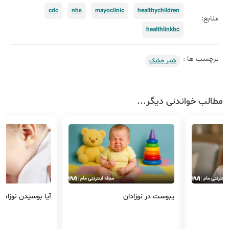
cdc
nhs
mayoclinic
healthychildren
منابع:
healthlinkbc
برچسب ها :
شیر خشک
مطالب خواندنی دیگر...
آیا بوسیدن نوزاد ضرر دارد؟
استفراغ نوزاد