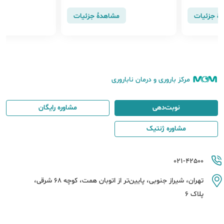
 باشید.
حتباس آب، افزایش اشتها و مصرف موا
د غذایی بیشتر، البته با ورزش و رژیم غ
هٔ جزئیات
مشاهدهٔ جزئیات
ذایی مناسب قابل کنترل است
مرکز باروری و درمان ناباروری
نوبت‌دهی
مشاوره رایگان
مشاوره ژنتیک
021-42500
تهران، شیراز جنوبی، پایین‌تر از اتوبان همت، کوچه 68 شرقی،
پلاک 6