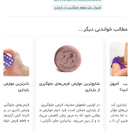
آمپول یک ماهه جلوگیری از بارداری
مطالب خواندنی دیگر...
ایب آمپول
شایع‌ترین عوارض قرص‌های جلوگیری
نادرترین عوارض ق
دانید؟
از بارداری
بارداری
ز بارداری (س
در اولین ماههای مصرف قرص جلوگیری
قر‌‌ص‌های جلوگیری از
روش‌های مؤثر
از بارداری ممکن است فرد دچار عوارض م
وارض نادری در برخی 
ت اما به‌دلی
وقتی شود که به مرور زمان کاهش می‌یاب
البته کمی آزاردهند
غیير آن تا ی
د و از بین می‌رود. بنابراین جای نگرانی ن
ه قطع قرص خواهد
مزایا و معای
یست. تغییرات افزایشی وزن به سبب ا