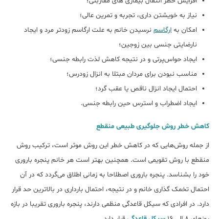
افزایش خطر انتقال بیماری های مقاربتی؛
نیاز به خویشتن داری، تجربه و تمرین عالی؛
امکان به
ارگاسم
نرسیدن خانم به علت ارگاسم زودتر مرد و ایجاد
نارضایتی جنسی بین زوجین؛
ایجاد حواس‌‎پرتی و در نتیجه کاهش لذت رابطه جنسی؛
مناسب نبودن برای مردان مبتلا به انزال زودرس؛
احتمال ایجاد انزال ناقص یا عقب گرد؛
ایجاد اضطراب و استرس حین رابطه جنسی.
کاهش خطر روش جلوگیری طبیعی منقطع
از جمله روش‌هایی که در کاهش خطر این روش موثر است، ترکیب روش
منقطع با روش تقویمی است. همچنین بهتر است هر خانم پنجره باروری
خود را بشناسد. پنجره باروری اصطلاحا به زمانی اطلاق می‌گردد که در آن
احتمال تخمک گذاری خانم و در نتیجه، احتمال بارداری در بالاترین حد قرار
دارد. در افرادی که سیکل قاعدگی منظمی دارند، پنجره باروری تقریبا در بازه
روزهای 8 الی 16
سیکل قاعدگی
قرار دارد.