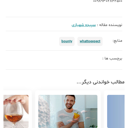
00989302842500
نویسنده مقاله :
سپیده شهبازی
منابع:
bounty
whattoexpect
برچسب ها :
مطالب خواندنی دیگر...