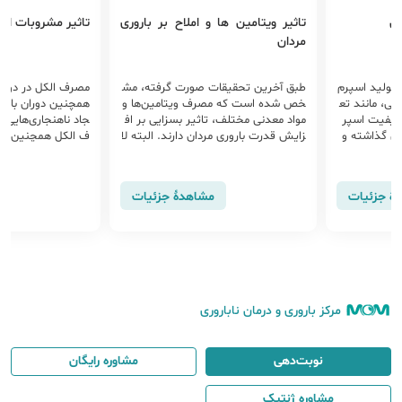
ان
تاثیر ویتامین ها و املاح بر باروری
تاثیر مشروبات الکل
مردان
 تولید اسپرم
طبق آخرین تحقیقات صورت گرفته، مش
مصرف الکل در دوران 
نی، مانند تع
خص شده است که مصرف ویتامین‌ها و
همچنین دوران باردار
 کیفیت اسپر
مواد معدنی مختلف، تاثیر بسزایی بر اف
جاد ناهنجاری‌هایی 
فی گذاشته و
زایش قدرت باروری مردان دارند. البته لا
ف الکل همچنین می‌ت
ردد.
زم به ذکر است که کمبود و یا بیش از ح
باروری گردد.
د بودن برخی مواد مغذی می‌تواند مضر ب
اشد و لازم است در مورد مصرف آن ها با
هٔ جزئیات
مشاهدهٔ جزئیات
پزشک، مشورت شود.
مرکز باروری و درمان ناباروری
نوبت‌دهی
مشاوره رایگان
مشاوره ژنتیک