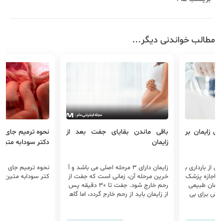
مطالب خواندنی دیگر...
ی زایمان بر
باقی ماندن بقایای جفت بعد از
نحوه ترمیم جای جف
زایمان
دکتر سودابه متین
 از بارداری ب
زایمان دارای 3 مرحله اصلی می باشد و آ
نحوه ترمیم جای جفت
ا اجازه پزشک
خرین مرحله آن، زمانی است که جفت از
کتر سودابه متین
زایمان طبیعی
رحم خارج شود. جفت تا 30 دقیقه پس
وش برای بی
از زایمان باید از رحم خارج گردد، اما گاه
رایط بیمار و
ی بقایای جفت یا کل جفت در رحم باقی
واهد شد بی
می ماند. باقی ماندن بقایای جفت در رح
از این روش
م دارای علت های مختلفی می باشد.