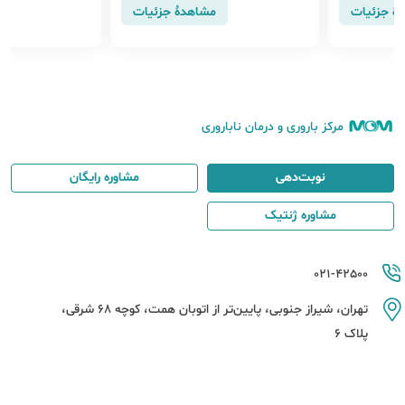
هٔ جزئیات
مشاهدهٔ جزئیات
مرکز باروری و درمان ناباروری
نوبت‌دهی
مشاوره رایگان
مشاوره ژنتیک
021-42500
تهران، شیراز جنوبی، پایین‌تر از اتوبان همت، کوچه 68 شرقی،
پلاک 6