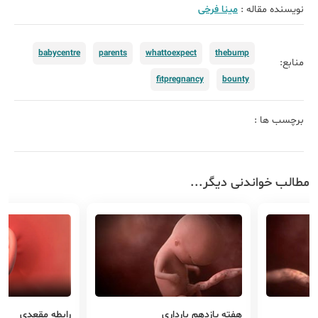
نویسنده مقاله :
مینا فرخی
babycentre
parents
whattoexpect
thebump
منابع:
fitpregnancy
bounty
برچسب ها :
مطالب خواندنی دیگر...
هفته یازدهم بارداری
رابطه مقعدی