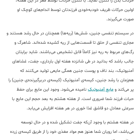
حرکات بدن را کنترل نماید. با کنترل حرکات توسط مغز در این هفته،
اولین حرکات ظریف خودبه‌خودی فرزندتان توسط اندام‌های کوچک او
صورت می‌گیرند.
در سیستم تنفسی جنین، شش‌ها (ریه‌ها) همچنان در حال رشد هستند و
مجاری تنفسی از حلق تا قسمت‌هایی از ریه كشیده شده‌اند. شاهرگ و
رگ‌های مربوط به ریه نیز کاملاً قابل تشخیص می‌باشند. شاید برایتان
جالب باشد که بدانید در طی شانزده هفته‌ اول بارداری، جفت، غشاهای
آمنیوتیک، بند ناف و پوست جنین همگی مایعی تولید می‌کنند که
هم‌زمان با رشد جنین، کیسه‌ی آمنیوتیک (کیسه‌ی دربرگیرنده‌ی جنین) را
پر می‌کند و
مایع آمنیوتیک
نامیده می‌شود. وجود این مایع برای حفظ
حیات فرزند شما ضروری است. از هفته‌ هشتم به بعد حجم این مایع با
سرعتی معادل دو قاشق غذا خوری در هر هفته افزایش می‌یابد.
در هفته‌ هشتم با وجود آن‌که جفت تشکیل شده و در حال توسعه
می‌باشد، اما رویان شما هنوز هم مواد مغذی خود را از طریق کیسه‌ی زرده