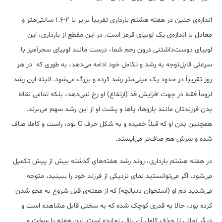
اندازه‌ی جنین در هفته هشتم بارداری تقریباً برابر با 2-1.6 سانتی‌متر و
معادل با اندازه‌ی یک لوبیای قرمز است. در این مقطع از بارداری، این
لوبیای دوست‌داشتنی درون رحم شما، درست مانند لوبیای سحرآمیز با
سرعتی قابل‌توجه به رشد و تکامل خود ادامه می‌دهد، به طوری که در هر
روز تقریباً در حدود یک میلی‌متر رشد کرده و بزرگ می‌شود. البته این رشد
لزوماً فقط در جهت افزایش قد (ارتفاع) او رخ نمی‌دهد، بلکه تمامی نقاط
بدن فرزندتان مانند بازوها، پاها و پشت او از این رشد سهم می‌برند.
همچنین بدن او که قبلاً خمیده و به شکل حرف C بود، راست و کاملا صاف
شده و سرش هم صاف‌تر می‌ایستد.
در هفته‌ هشتم بارداری، روند رشد هفته‌های گذشته بیش از پیش تکمیل
می‌شود. اگر می‌توانستید نمای نزدیکی از فرزند خود را ببینید، متوجه
می‌شدید دم او (استخوان دنبالچه) که از هفته‌ی قبل شروع به محو شدن
کرده بود، حالا به قدری کوچک شده که به سختی قابل مشاهده است و
دیگر زمانی تا حذف کامل آن باقی نمانده است. این هفته با سخت و