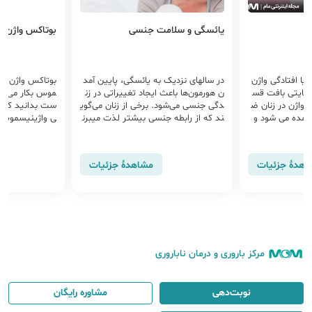
یائسگی و سلامت جنسی
بوتاکس واژن
یا افتادگی واژن
در سال‎های نزدیک به یائسگی، پایین آمد
بوتاکس واژن معم
حمایتی بافت قس
ن هورمون‌ها باعث ایجاد تغییراتی در زن
موس بکار می رود
 واژن در زنان ض
دگی جنسی می‌شود. برخی از زنان می‌گوی
ست بدانید که ب
رآمده می شود و
ند که از رابطه جنسی بیشتر لذت می‎برن
ی واژینیسموس 
ه واژن بیرون می
د. زنان دیگر متوجه می‎شوند که کمتر به
رابطه جنسی فکر می‎کنند یا از آن لذت ن
می‎برند.
اهدهٔ جزئیات
مشاهدهٔ جزئیات
مرکز باروری و درمان ناباروری
نوبت‌دهی
مشاوره رایگان