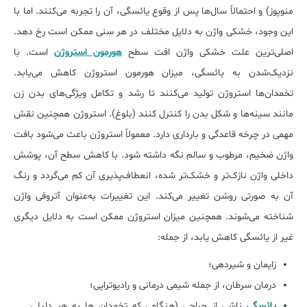
منوپوز) و احتمالاً سال‌ها پس از وقوع یائسگی، آن را تجربه می‌کنند. اما با
این وجود، خشکی واژن به دلایل مختلف در هر سنی ممکن است رخ دهد.
اصلی‌ترین علت خشکی واژن افت سطح
هورمون استروژن
است. با
نزدیک‌شدن به یائسگی، میزان هورمون استروژن کاهش می‌یابد.
تخمدان‌ها استروژن تولید می‌کنند تا رشد و تکامل ویژگی‌های بدن زن
مانند سینه‌ها و شکل بدن را کنترل کنند (بلوغ). استروژن همچنین نقش
مهمی در چرخه قاعدگی و بارداری دارد. معمولاً استروژن باعث می‌شود بافت
واژن ضخیم، مرطوب و سالم نگه داشته شود. با کاهش سطح آن، پوشش
داخلی واژن نازک‌تر و خشک‌تر شده، انعطاف‌پذیری آن کم می‌گردد و رنگ
آن به صورتی روشن تغییر می‌کند. این تغییرات به‌عنوان آتروفی واژن
شناخته می‌شوند. همچنین میزان استروژن ممکن است به دلایل دیگری
غیر از یائسگی کاهش یابد، از جمله:
زایمان و شیردهی؛
درمان سرطان، از جمله شیمی درمانی و رادیوتراپی؛
یائسگی
ناشی از جراحی (هنگامی که تخمدان ها به هر دلیلی