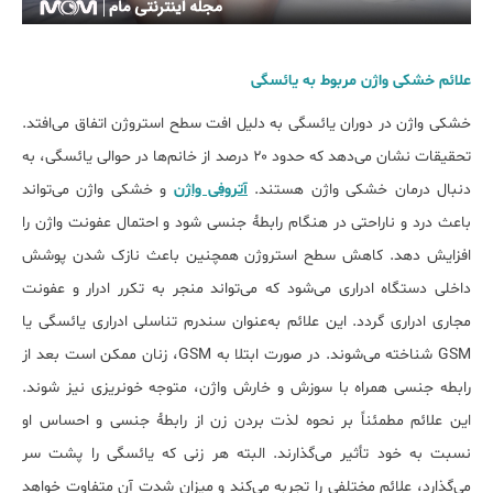
علائم خشکی واژن مربوط به یائسگی
خشکی واژن در دوران یائسگی به دلیل افت سطح استروژن اتفاق می‌افتد.
تحقیقات نشان می‌دهد که حدود ۲۰ درصد از خانم‌ها در حوالی یائسگی، به
دنبال درمان خشکی واژن هستند.
آتروفی واژن
و خشکی واژن می‌تواند
باعث درد و ناراحتی در هنگام رابطهٔ جنسی شود و احتمال عفونت واژن را
افزایش دهد. کاهش سطح استروژن همچنین باعث نازک شدن پوشش
داخلی دستگاه ادراری می‌شود که می‌تواند منجر به تکرر ادرار و عفونت
مجاری ادراری گردد. این علائم به‌عنوان سندرم تناسلی ادراری یائسگی یا
GSM شناخته می‌شوند. در صورت ابتلا به GSM، زنان ممکن است بعد از
رابطه جنسی همراه با سوزش و خارش واژن، متوجه خونریزی نیز شوند.
این علائم مطمئناً بر نحوه لذت بردن زن از رابطهٔ جنسی و احساس او
نسبت به خود تأثیر می‌گذارند. البته هر زنی که یائسگی را پشت سر
می‌گذارد، علائم مختلفی را تجربه می‌کند و میزان شدت آن متفاوت خواهد