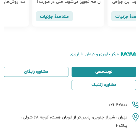
‌شود. این جراحی
ن هم تجویز می‌‎شود. حتی در صورت ا
ت، روش‌هایی م
م افتادگی دیوار
ستفاده از قویترین داروی ضد قارچ واژ
لیزر O2
ود.
ن باز هم ممکن است عفونت قارچی ب
یایی و میکرودر
اهدهٔ جزئیات
مشاهدهٔ جزئیات
رگردد.
ک‌هایی هستند
مورد استفاده قر
مرکز باروری و درمان ناباروری
نوبت‌دهی
مشاوره رایگان
مشاوره ژنتیک
021-42500
تهران، شیراز جنوبی، پایین‌تر از اتوبان همت، کوچه 68 شرقی،
پلاک 6